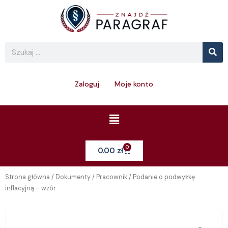
Skip
to
content
Se
Search
Zaloguj
Moje konto
Menu
0
Cart
0.00
zł
Strona główna
/
Dokumenty
/
Pracownik
/ Podanie o podwyżkę
inflacyjną – wzór