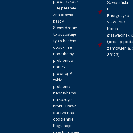
prawa szkodzi
Szwaciński,
– tę paremię
ul.
zna prawie
Energetyka
każdy.
2, 62-510
Stwierdzenie
Konin
to pozostaje
g.szwacinsk
tylko hasłem
(proszę pod
dopóki nie
zamówienia, 
napotkamy
39123)
problemów
natury
prawnej. A
takie
problemy
napotykamy
na każdym
kroku. Prawo
otacza nas
codziennie.
Regulacje
często bywają