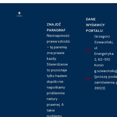
DANE
ZNAJDŹ
WYDAWCY
PARAGRAF
PORTALU:
Nieznajomość
Grzegorz
prawa szkodzi
Szwaciński,
– tę paremię
ul.
zna prawie
Energetyka
każdy.
2, 62-510
Stwierdzenie
Konin
to pozostaje
g.szwacinsk
tylko hasłem
(proszę pod
dopóki nie
zamówienia, 
napotkamy
39123)
problemów
natury
prawnej. A
takie
problemy