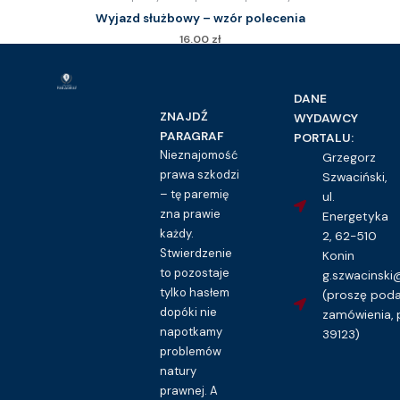
Wyjazd służbowy – wzór polecenia
16.00
zł
Kupuję dostęp do wzoru pisma
DANE
ZNAJDŹ
WYDAWCY
PARAGRAF
PORTALU:
Nieznajomość
Grzegorz
prawa szkodzi
Szwaciński,
– tę paremię
ul.
zna prawie
Energetyka
każdy.
2, 62-510
Stwierdzenie
Konin
to pozostaje
g.szwacinsk
tylko hasłem
(proszę pod
dopóki nie
zamówienia, 
napotkamy
39123)
problemów
natury
prawnej. A