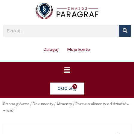
Skip
to
content
Se
Search
Zaloguj
Moje konto
Menu
0
Cart
0.00
zł
Strona główna
/
Dokumenty
/
Alimenty
/ Pozew o alimenty od dziadków
– wzór