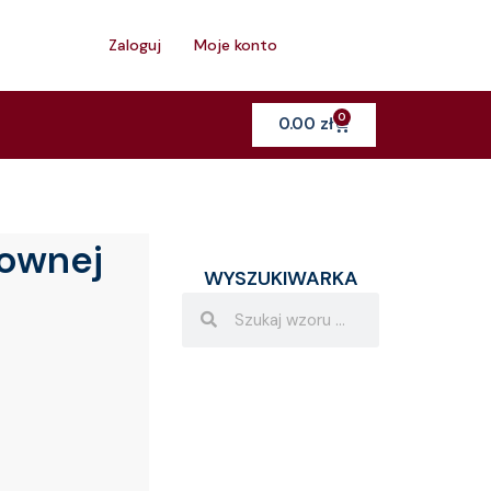
h
Zaloguj
Moje konto
0
Cart
0.00
zł
mownej
WYSZUKIWARKA
Search
Search