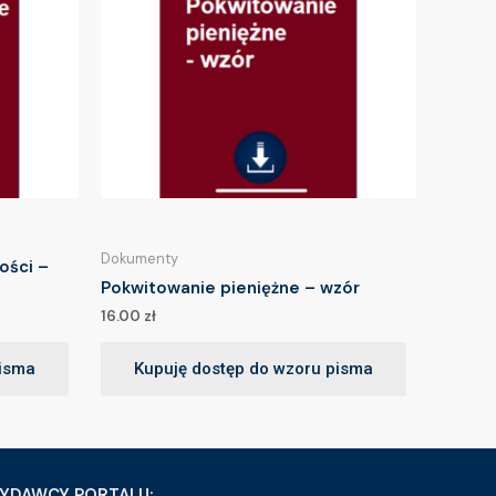
Dokumenty
ości –
Pokwitowanie pieniężne – wzór
16.00
zł
pisma
Kupuję dostęp do wzoru pisma
YDAWCY PORTALU: