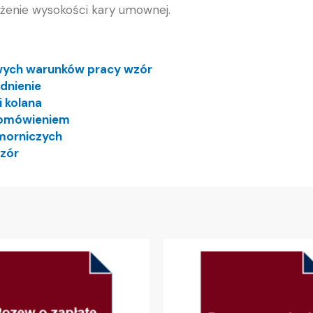
iżenie wysokości kary umownej.
wych warunków pracy wzór
dnienie
i kolana
z omówieniem
morniczych
wzór