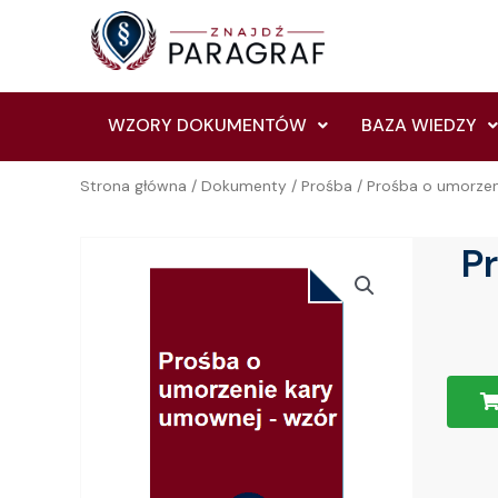
Skip
to
content
WZORY DOKUMENTÓW
BAZA WIEDZY
Strona główna
/
Dokumenty
/
Prośba
/ Prośba o umorzen
P