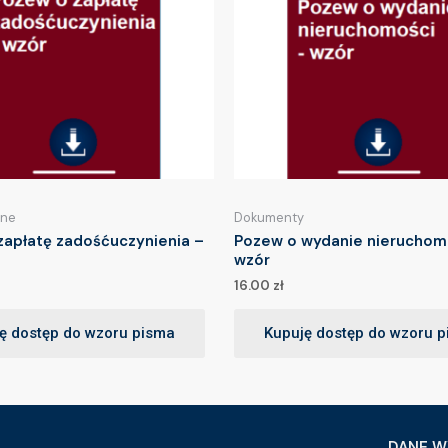
lne
Dokumenty
zapłatę zadośćuczynienia –
Pozew o wydanie nieruchom
wzór
16.00
zł
ę dostęp do wzoru pisma
Kupuję dostęp do wzoru 
DANE W