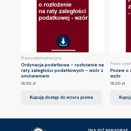
Prawo administracyjne
Prawo cywi
Ordynacja podatkowa – rozłożenie na
raty zaległości podatkowych – wzór z
Pozew o 
omówieniem
wzór
16.00
zł
16.00
zł
Kupuję dostęp do wzoru pisma
Kupuj
ZNAJDŹ PARAGRAF