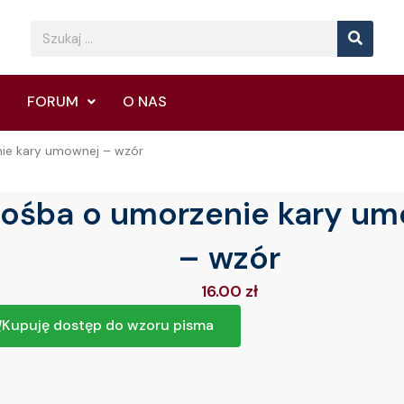
Searc
Search
FORUM
O NAS
ie kary umownej – wzór
rośba o umorzenie kary u
– wzór
16.00
zł
Kupuję dostęp do wzoru pisma