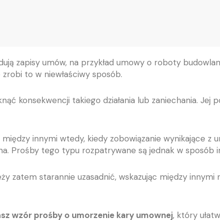
ują zapisy umów, na przykład umowy o roboty budowlane.
 zrobi to w niewłaściwy sposób.
ć konsekwencji takiego działania lub zaniechania. Jej p
 między innymi wtedy, kiedy
zobowiązanie wynikające z 
a. Prośby tego typu rozpatrywane są jednak w sposób i
ży zatem starannie uzasadnić, wskazując między innymi
sz wzór prośby o umorzenie kary umownej
, który ułat