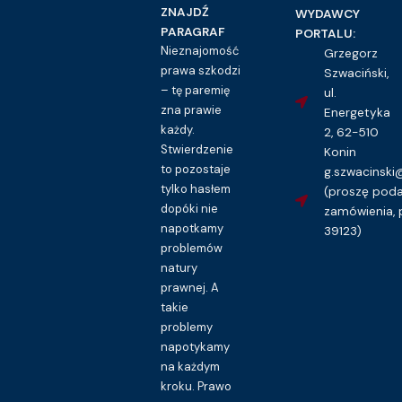
ZNAJDŹ
WYDAWCY
PARAGRAF
PORTALU:
Nieznajomość
Grzegorz
prawa szkodzi
Szwaciński,
Prawo pracy i ubezpieczeń społecznych
– tę paremię
ul.
Wyjazd służbowy – wzór polecenia
zna prawie
Energetyka
każdy.
2, 62-510
16.00
zł
Stwierdzenie
Konin
Kupuję dostęp do wzoru pisma
to pozostaje
g.szwacinsk
tylko hasłem
(proszę pod
dopóki nie
zamówienia, 
napotkamy
39123)
problemów
natury
prawnej. A
takie
problemy
napotykamy
na każdym
kroku. Prawo