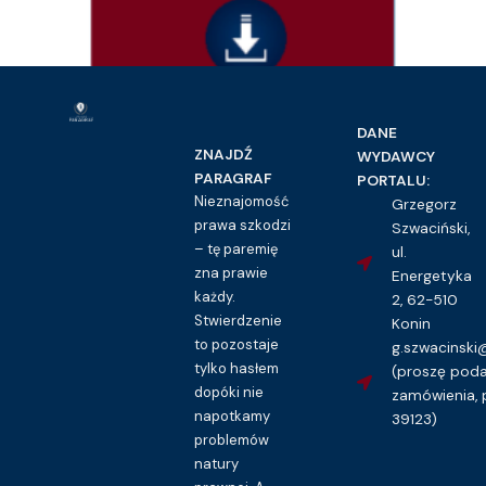
Prawo pracy i ubezpieczeń społecznych
DANE
Wyjazd służbowy – wzór polecenia
ZNAJDŹ
WYDAWCY
16.00
zł
PARAGRAF
PORTALU:
Nieznajomość
Grzegorz
Kupuję dostęp do wzoru pisma
prawa szkodzi
Szwaciński,
– tę paremię
ul.
zna prawie
Energetyka
każdy.
2, 62-510
Stwierdzenie
Konin
to pozostaje
g.szwacinsk
tylko hasłem
(proszę pod
dopóki nie
zamówienia, 
napotkamy
39123)
problemów
natury