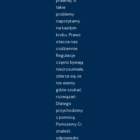
prawnej. A
takie
problemy
napotykamy
na każdym
kroku. Prawo
otacza nas
codziennie.
Regulacje
często bywają
niezrozumiałe,
zdarza się, że
nie wiemy
gdzie szukać
rozwiązań.
Dlatego
przychodzimy
z pomocą.
Pomożemy Ci
znaleźć
odpowiedni