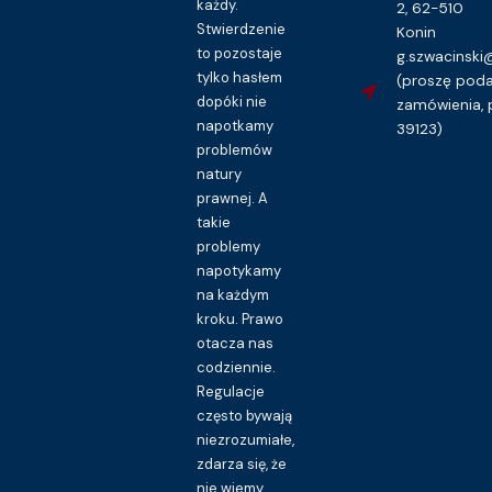
każdy.
2, 62-510
Stwierdzenie
Konin
to pozostaje
g.szwacinsk
tylko hasłem
(proszę pod
dopóki nie
zamówienia, 
napotkamy
39123)
problemów
natury
prawnej. A
takie
problemy
napotykamy
na każdym
kroku. Prawo
otacza nas
codziennie.
Regulacje
często bywają
niezrozumiałe,
zdarza się, że
nie wiemy