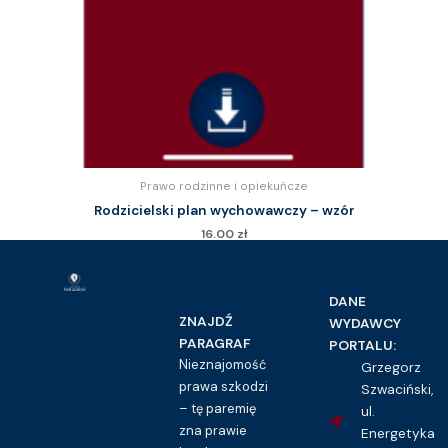
Prawo rodzinne i opiekuńcze
Rodzicielski plan wychowawczy – wzór
16.00
zł
Kupuję dostęp do wzoru pisma
DANE
ZNAJDŹ
WYDAWCY
PARAGRAF
PORTALU:
Nieznajomość
Grzegorz
prawa szkodzi
Szwaciński,
– tę paremię
ul.
zna prawie
Energetyka