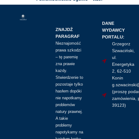
16.00
zł
Kupuję dostęp do wzoru pisma
DANE
ZNAJDŹ
WYDAWCY
PARAGRAF
PORTALU:
Nieznajomość
Grzegorz
prawa szkodzi
Szwaciński,
– tę paremię
ul.
zna prawie
Energetyka
każdy.
2, 62-510
Stwierdzenie to
Konin
pozostaje tylko
g.szwacinski
hasłem dopóki
(proszę pod
nie napotkamy
zamówienia, p
problemów
39123)
natury prawnej.
A takie
problemy
napotykamy na
każdym kroku.