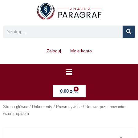
Skip
to
content
Se
Search
Zaloguj
Moje konto
Menu
0
Cart
0.00
zł
Strona główna
/
Dokumenty
/
Prawo cywilne
/ Umowa przechowania –
wzór z opisem