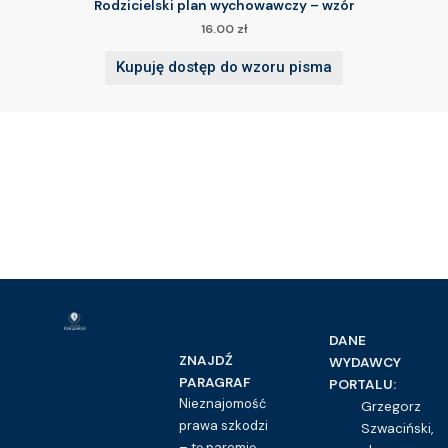
Rodzicielski plan wychowawczy – wzór
16.00
zł
Kupuję dostęp do wzoru pisma
DANE
ZNAJDŹ
WYDAWCY
PARAGRAF
PORTALU:
Nieznajomość
Grzegorz
prawa szkodzi
Szwaciński,
– tę paremię