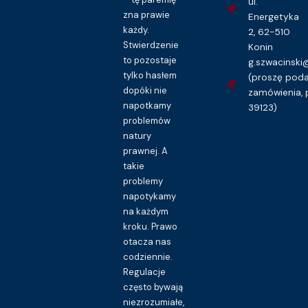
ul.
zna prawie
Energetyka
każdy.
2, 62-510
Stwierdzenie
Konin
to pozostaje
g.szwacinsk
tylko hasłem
(proszę pod
dopóki nie
zamówienia, 
napotkamy
39123)
problemów
natury
prawnej. A
takie
problemy
napotykamy
na każdym
kroku. Prawo
otacza nas
codziennie.
Regulacje
często bywają
niezrozumiałe,