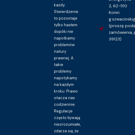
każdy.
2, 62-510
Stwierdzenie
Konin
to pozostaje
g.szwacinsk
tylko hasłem
(proszę pod
dopóki nie
zamówienia, 
napotkamy
39123)
problemów
natury
prawnej. A
takie
problemy
napotykamy
na każdym
kroku. Prawo
otacza nas
codziennie.
Regulacje
często bywają
niezrozumiałe,
zdarza się, że