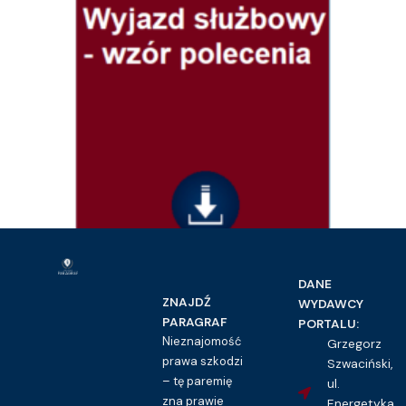
Prawo pracy i ubezpieczeń społecznych
DANE
Wyjazd służbowy – wzór polecenia
ZNAJDŹ
WYDAWCY
16.00
zł
PARAGRAF
PORTALU:
Nieznajomość
Grzegorz
Kupuję dostęp do wzoru pisma
prawa szkodzi
Szwaciński,
– tę paremię
ul.
zna prawie
Energetyka