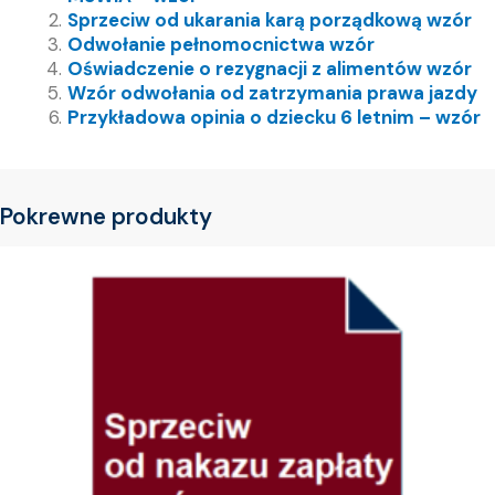
Sprzeciw od ukarania karą porządkową wzór
Odwołanie pełnomocnictwa wzór
Oświadczenie o rezygnacji z alimentów wzór
Wzór odwołania od zatrzymania prawa jazdy
Przykładowa opinia o dziecku 6 letnim – wzór
Pokrewne produkty