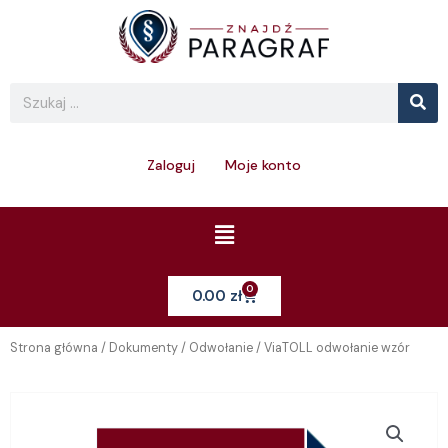
Skip
to
content
Se
Search
Zaloguj
Moje konto
Menu
0
Cart
0.00
zł
Strona główna
/
Dokumenty
/
Odwołanie
/ ViaTOLL odwołanie wzór