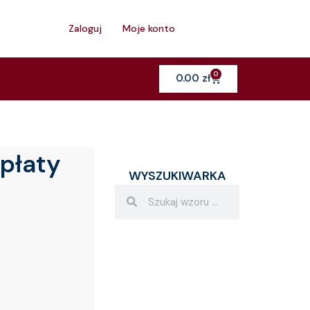
h
Zaloguj
Moje konto
0
Cart
0.00
zł
płaty
WYSZUKIWARKA
Search
Search