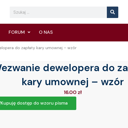
Searc
Search
FORUM
O NAS
lopera do zapłaty kary umownej – wzór
ezwanie dewelopera do za
kary umownej – wzór
16.00
zł
Kupuję dostęp do wzoru pisma