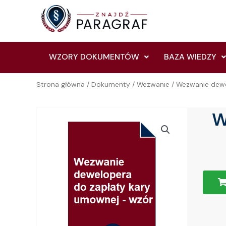
Skip
to
content
WZORY DOKUMENTÓW
BAZA WIEDZY
Strona główna
/
Dokumenty
/
Wezwanie
/ Wezwanie dewe
W