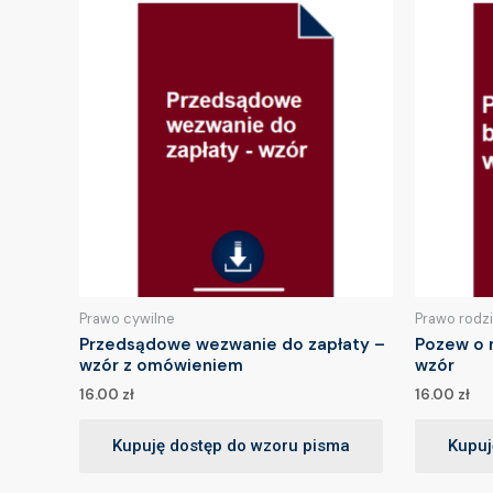
Prawo cywilne
Prawo rodz
Przedsądowe wezwanie do zapłaty –
Pozew o 
wzór z omówieniem
wzór
16.00
zł
16.00
zł
Kupuję dostęp do wzoru pisma
Kupuj