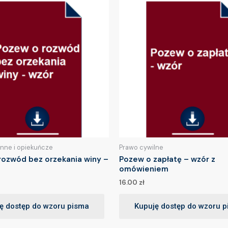
inne i opiekuńcze
Prawo cywilne
rozwód bez orzekania winy –
Pozew o zapłatę – wzór z
omówieniem
16.00
zł
ę dostęp do wzoru pisma
Kupuję dostęp do wzoru 