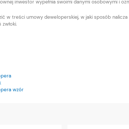
ownej inwestor wypełnia swoimi danymi osobowymi i oz
 w treści umowy deweloperskiej, w jaki sposób nalicza 
 zwłoki.
opera
k
opera wzór