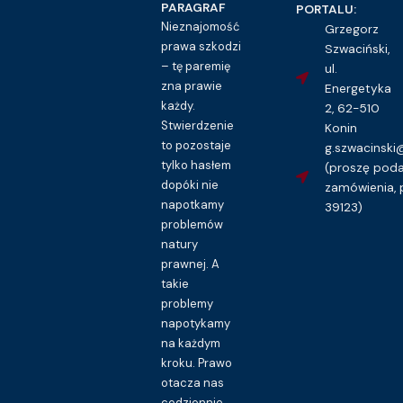
PARAGRAF
PORTALU:
Nieznajomość
Grzegorz
prawa szkodzi
Szwaciński,
– tę paremię
ul.
zna prawie
Energetyka
każdy.
2, 62-510
Stwierdzenie
Konin
to pozostaje
g.szwacinsk
tylko hasłem
(proszę pod
dopóki nie
zamówienia, 
napotkamy
39123)
problemów
natury
prawnej. A
takie
problemy
napotykamy
na każdym
kroku. Prawo
otacza nas
codziennie.