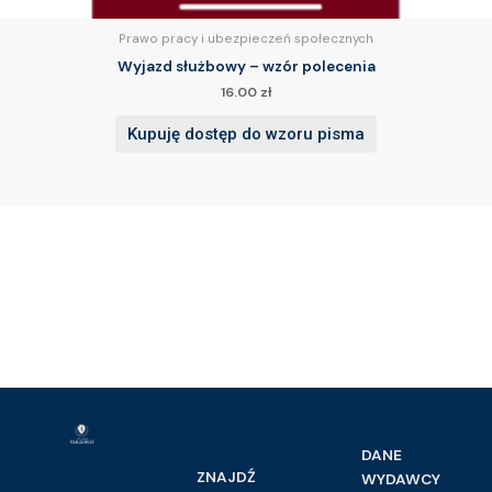
Prawo pracy i ubezpieczeń społecznych
Wyjazd służbowy – wzór polecenia
16.00
zł
Kupuję dostęp do wzoru pisma
DANE
ZNAJDŹ
WYDAWCY