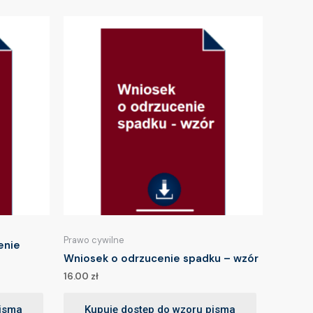
Prawo cywilne
enie
Wniosek o odrzucenie spadku – wzór
16.00
zł
pisma
Kupuję dostęp do wzoru pisma