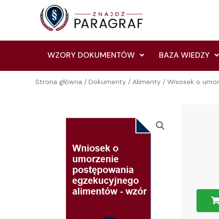
Skip
to
content
WZORY DOKUMENTÓW
BAZA WIEDZY
Strona główna
/
Dokumenty
/
Alimenty
/ Wniosek o umor