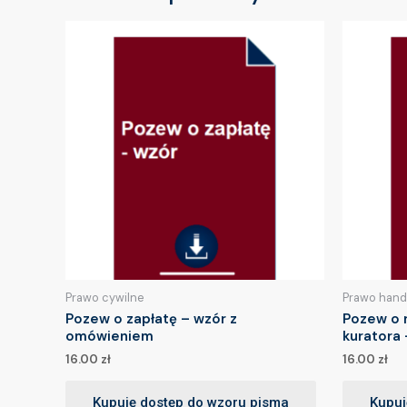
Prawo cywilne
Prawo hand
Pozew o zapłatę – wzór z
Pozew o r
omówieniem
kuratora 
16.00
zł
16.00
zł
Kupuję dostęp do wzoru pisma
Kupuj