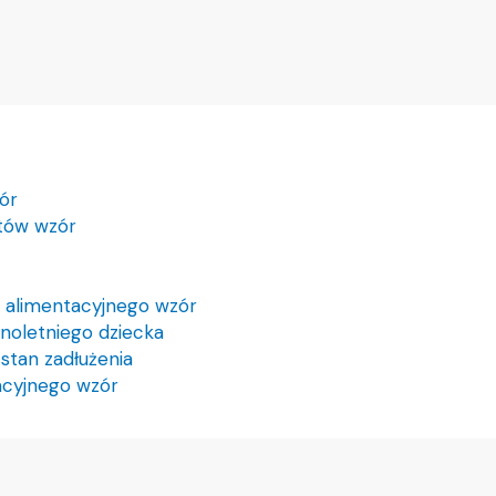
ór
tów wzór
 alimentacyjnego wzór
noletniego dziecka
stan zadłużenia
acyjnego wzór