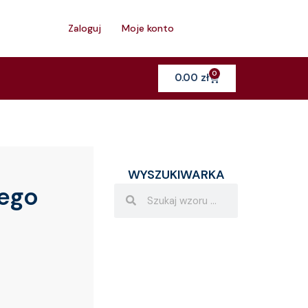
h
Zaloguj
Moje konto
0
Cart
0.00
zł
WYSZUKIWARKA
ego
Search
Search