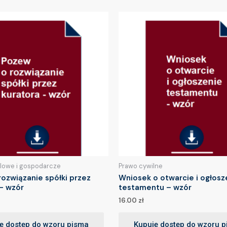
lowe i gospodarcze
Prawo cywilne
ozwiązanie spółki przez
Wniosek o otwarcie i ogłosz
– wzór
testamentu – wzór
16.00
zł
ę dostęp do wzoru pisma
Kupuję dostęp do wzoru 