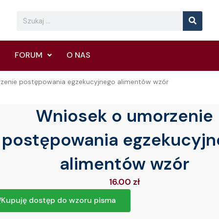
Searc
Search
FORUM
O NAS
zenie postępowania egzekucyjnego alimentów wzór
Wniosek o umorzenie
postępowania egzekucyjn
alimentów wzór
16.00
zł
Kupuję dostęp do wzoru pisma