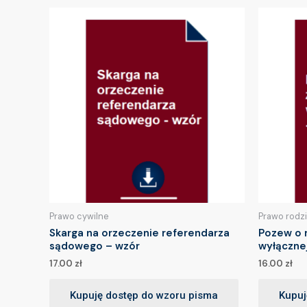
Prawo cywilne
Prawo rodz
Skarga na orzeczenie referendarza
Pozew o 
sądowego – wzór
wyłączne
17.00
zł
16.00
zł
Kupuję dostęp do wzoru pisma
Kupuj