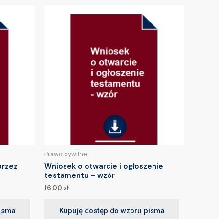
Prawo cywilne
przez
Wniosek o otwarcie i ogłoszenie
testamentu – wzór
16.00
zł
pisma
Kupuję dostęp do wzoru pisma