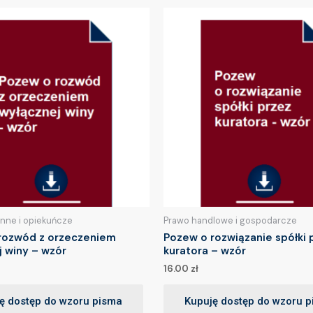
inne i opiekuńcze
Prawo handlowe i gospodarcze
rozwód z orzeczeniem
Pozew o rozwiązanie spółki 
j winy – wzór
kuratora – wzór
16.00
zł
ę dostęp do wzoru pisma
Kupuję dostęp do wzoru 