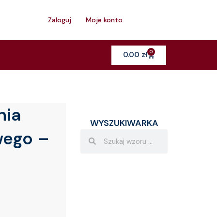
h
Zaloguj
Moje konto
0
Cart
0.00
zł
nia
WYSZUKIWARKA
wego –
Search
Search