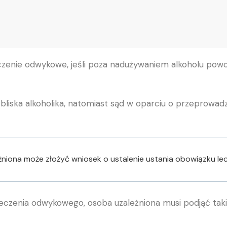
enie odwykowe, jeśli poza nadużywaniem alkoholu powod
a bliska alkoholika, natomiast sąd w oparciu o przeprow
niona może złożyć wniosek o ustalenie ustania obowiązku l
czenia odwykowego, osoba uzależniona musi podjąć takie 