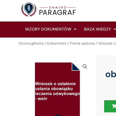
Skip
to
content
WZORY DOKUMENTÓW
BAZA WIEDZY
Strona główna
/
Dokumenty
/
Pisma sądowe
/ Wniosek o
ob