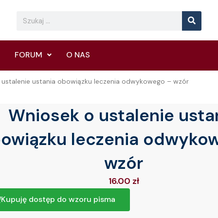
Searc
Search
FORUM
O NAS
 ustalenie ustania obowiązku leczenia odwykowego – wzór
Wniosek o ustalenie usta
owiązku leczenia odwyko
wzór
16.00
zł
Kupuję dostęp do wzoru pisma