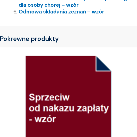
dla osoby chorej – wzór
Odmowa składania zeznań – wzór
Pokrewne produkty