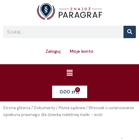
Skip
to
content
Se
Search
Zaloguj
Moje konto
Menu
0
Cart
0.00
zł
Strona główna
/
Dokumenty
/
Pisma sądowe
/ Wniosek o ustanowienie
opiekuna prawnego dla dziecka nieletniej matki – wzór