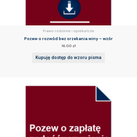
Prawo rodzinne i opiekuńcze
Pozew o rozwód bez orzekania winy – wzór
16.00
zł
Kupuję dostęp do wzoru pisma