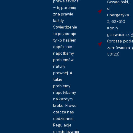
prawa szkodzi
Szwaciński,
– tę paremię
ul.
zna prawie
Energetyka
każdy.
2, 62-510
Stwierdzenie
Konin
to pozostaje
g.szwacinsk
tylko hasłem
(proszę pod
dopóki nie
zamówienia, 
napotkamy
39123)
problemów
natury
prawnej. A
takie
problemy
napotykamy
na każdym
kroku. Prawo
otacza nas
codziennie.
Regulacje
często bywają