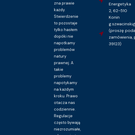
zna prawie
Energetyka
każdy.
2, 62-510
Stwierdzenie
Konin
to pozostaje
g.szwacinsk
tylko hasłem
(proszę pod
dopóki nie
zamówienia, 
napotkamy
39123)
problemów
natury
prawnej. A
takie
problemy
napotykamy
na każdym
kroku. Prawo
otacza nas
codziennie.
Regulacje
często bywają
niezrozumiałe,