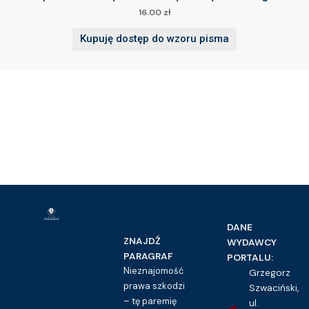
16.00
zł
Kupuję dostęp do wzoru pisma
DANE
ZNAJDŹ
WYDAWCY
PARAGRAF
PORTALU:
Nieznajomość
Grzegorz
prawa szkodzi
Szwaciński,
– tę paremię
ul.