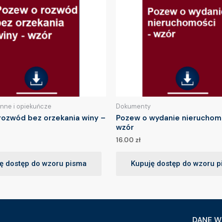
inne i opiekuńcze
Dokumenty
rozwód bez orzekania winy –
Pozew o wydanie nieruchom
wzór
16.00
zł
ę dostęp do wzoru pisma
Kupuję dostęp do wzoru 
DANE W