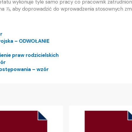
 etatu wykonuje tyle samo pracy co pracownik zatrudnion
 na ⅞, aby doprowadzić do wprowadzenia stosownych zmi
r
 wojska – ODWOŁANIE
nie praw rodzicielskich
zór
ostępowania – wzór