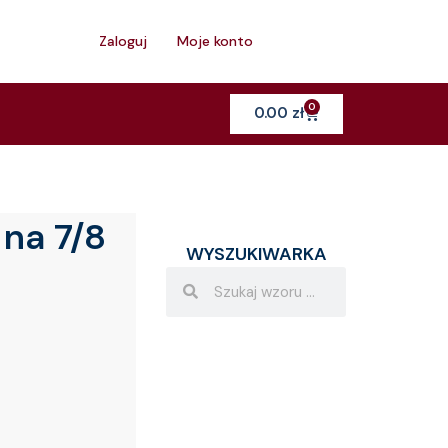
h
Zaloguj
Moje konto
0
Cart
0.00
zł
na 7/8
WYSZUKIWARKA
Search
Search