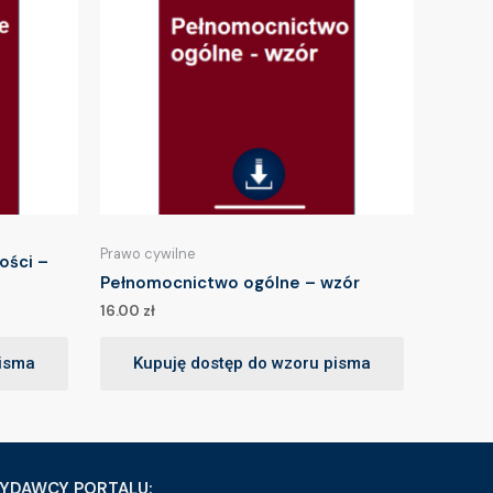
Prawo cywilne
ości –
Pełnomocnictwo ogólne – wzór
16.00
zł
pisma
Kupuję dostęp do wzoru pisma
YDAWCY PORTALU: