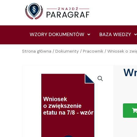
Skip
to
content
WZORY DOKUMENTÓW
BAZA WIEDZY
Strona główna
/
Dokumenty
/
Pracownik
/ Wniosek o zwię
Wn