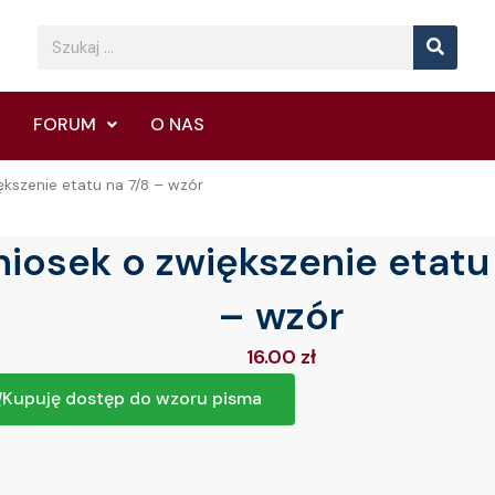
Searc
Search
FORUM
O NAS
kszenie etatu na 7/8 – wzór
iosek o zwiększenie etatu 
– wzór
16.00
zł
Kupuję dostęp do wzoru pisma