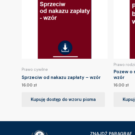
Prawo rodz
Prawo cywilne
Pozew o 
Sprzeciw od nakazu zapłaty – wzór
wzór
16.00
zł
16.00
zł
Kupuję dostęp do wzoru pisma
Kupuj
ZNAJDŹ PARAGRAF