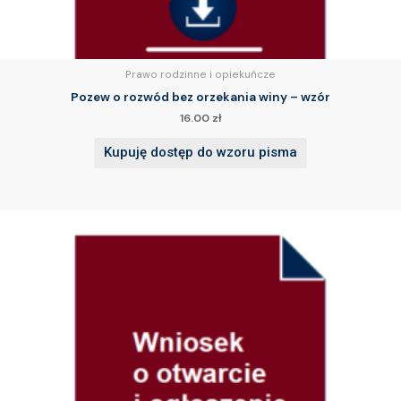
Prawo rodzinne i opiekuńcze
Pozew o rozwód bez orzekania winy – wzór
16.00
zł
Kupuję dostęp do wzoru pisma