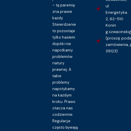
– tę paremię
ul.
zna prawie
Energetyka
każdy.
2, 62-510
Dokumenty
Stwierdzenie
Konin
Pokwitowanie pieniężne – wzór
to pozostaje
g.szwacinsk
16.00
zł
tylko hasłem
(proszę pod
Kupuję dostęp do wzoru pisma
dopóki nie
zamówienia, 
napotkamy
39123)
problemów
natury
prawnej. A
takie
problemy
napotykamy
na każdym
kroku. Prawo
otacza nas
codziennie.
Regulacje
często bywają