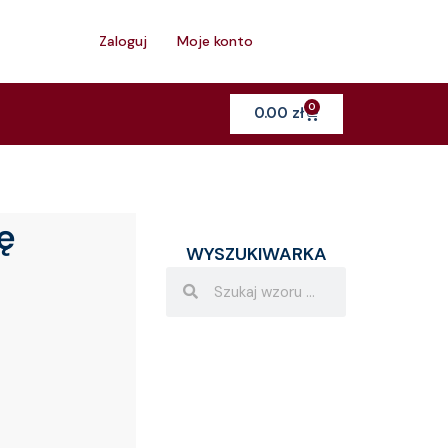
h
Zaloguj
Moje konto
0
Cart
0.00
zł
ę
WYSZUKIWARKA
Search
Search