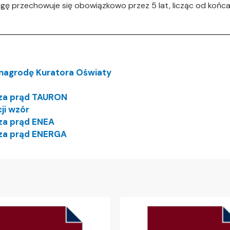
ugę przechowuje się obowiązkowo przez 5 lat, licząc od koń
nagrodę Kuratora Oświaty
 za prąd TAURON
ji wzór
 za prąd ENEA
 za prąd ENERGA