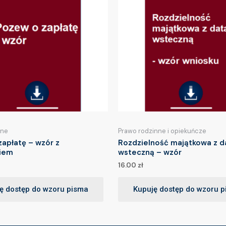
lne
Prawo rodzinne i opiekuńcze
apłatę – wzór z
Rozdzielność majątkowa z d
iem
wsteczną – wzór
16.00
zł
ę dostęp do wzoru pisma
Kupuję dostęp do wzoru 