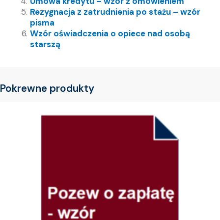
Umowa kredytu – wzór z omówieniem
Rezygnacja z zatrudnienia po stażu – wzór
pisma
Wzór oświadczenia o opiece nad osobą
starszą
Pokrewne produkty