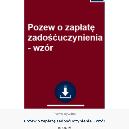
Prawo cywilne
Pozew o zapłatę zadośćuczynienia – wzór
16.00
zł