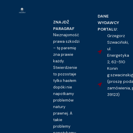
DANE
ZNAJDŹ
WYDAWCY
PARAGRAF
PORTALU:
Nieznajomość
Grzegorz
prawa szkodzi
Szwaciński,
– tę paremię
ul.
zna prawie
Energetyka
każdy.
2, 62-510
Stwierdzenie
Konin
to pozostaje
g.szwacinsk
tylko hasłem
(proszę pod
dopóki nie
zamówienia, 
napotkamy
39123)
problemów
natury
prawnej. A
takie
problemy
napotykamy