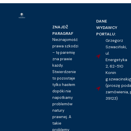
DANE
ZNAJDŹ
WYDAWCY
PARAGRAF
PORTALU:
Nieznajomość
Grzegorz
prawa szkodzi
Szwaciński,
– tę paremię
ul.
zna prawie
Energetyka
każdy.
2, 62-510
Stwierdzenie
Konin
to pozostaje
g.szwacinsk
tylko hasłem
(proszę pod
dopóki nie
zamówienia, 
napotkamy
39123)
problemów
natury
prawnej. A
takie
problemy