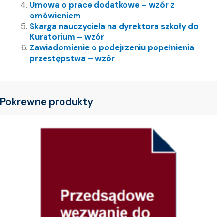
Umowa o prace dodatkowe – wzór z
omówieniem
Skarga nauczyciela na dyrektora szkoły do
Kuratorium – wzór
Zawiadomienie o podejrzeniu popełnienia
przestępstwa – wzór
Pokrewne produkty