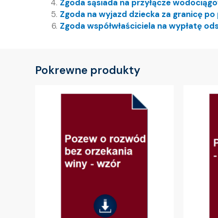
Zgoda sąsiada na przyłącze wodociąg
Zgoda na wyjazd dziecka za granicę po 
Zgoda współwłaściciela na wypłatę od
Pokrewne produkty