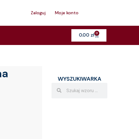
h
Zaloguj
Moje konto
0
Cart
0.00
zł
na
WYSZUKIWARKA
Search
Search