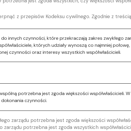
 potrzebna jest zgoda wszystkich, czy większości współwł
erpnąć z przepisów Kodeksu cywilnego. Zgodnie z treścią 
do innych czynności, które przekraczają zakres zwykłego za
współwłaściciele, których udziały wynoszą co najmniej połowę
onej czynności oraz interesy wszystkich współwłaścicieli.
spólną potrzebna jest zgoda większości współwłaścicieli. W b
dokonania czynności.
ego zarządu potrzebna jest zgoda większości współwłaści
 zarządu potrzebna jest zgoda wszystkich współwłaścicie