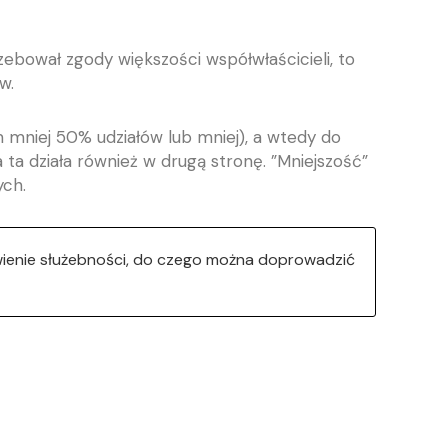
ebował zgody większości współwłaścicieli, to
w.
m mniej 50% udziałów lub mniej), a wtedy do
 ta działa również w drugą stronę. ”Mniejszość”
ych.
ienie służebności, do czego można doprowadzić