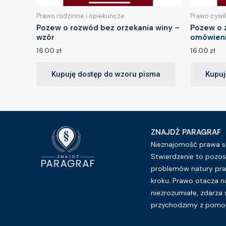
Prawo rodzinne i opiekuńcze
Prawo cywi
Pozew o rozwód bez orzekania winy –
Pozew o z
wzór
omówien
16.00
zł
16.00
zł
Kupuję dostęp do wzoru pisma
Kupuj
ZNAJDŹ PARAGRAF
Nieznajomość prawa sz
Stwierdzenie to pozos
problemów natury pra
kroku. Prawo otacza n
niezrozumiałe, zdarza 
przychodzimy z pomoc