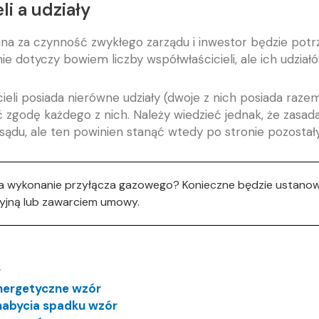
i a udziały
na za czynność zwykłego zarządu i inwestor będzie potrz
e dotyczy bowiem liczby współwłaścicieli, ale ich udziałó
ieli posiada nierówne udziały (dwoje z nich posiada raze
 zgodę każdego z nich. Należy wiedzieć jednak, że zasada
 sądu, ale ten powinien stanąć wtedy po stronie pozostał
a wykonanie przyłącza gazowego? Konieczne będzie ustanow
cyjną lub zawarciem umowy.
r
energetyczne wzór
nabycia spadku wzór