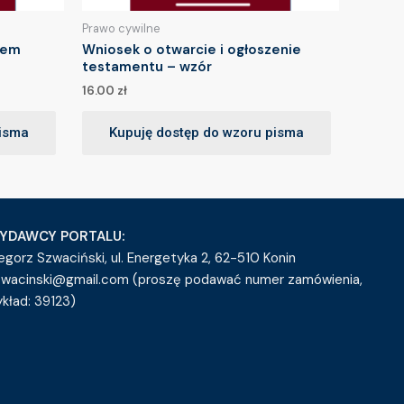
Prawo cywilne
iem
Wniosek o otwarcie i ogłoszenie
testamentu – wzór
16.00
zł
pisma
Kupuję dostęp do wzoru pisma
YDAWCY PORTALU:
egorz Szwaciński, ul. Energetyka 2, 62-510 Konin
zwacinski@gmail.com (proszę podawać numer zamówienia,
ykład: 39123)