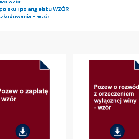
owe wzór
polsku i po angielsku WZÓR
szkodowania – wzór