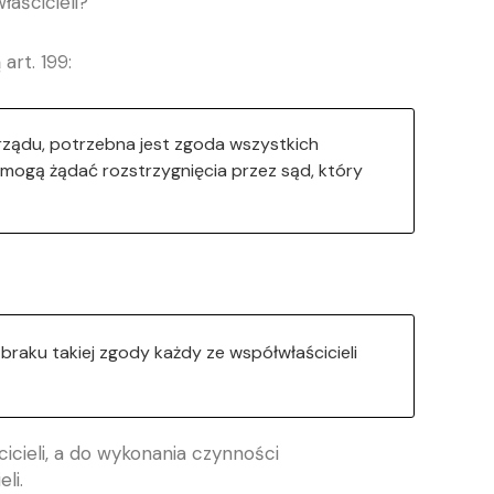
aścicieli?
art. 199:
rządu, potrzebna jest zgoda wszystkich
, mogą żądać rozstrzygnięcia przez sąd, który
raku takiej zgody każdy ze współwłaścicieli
cieli, a do wykonania czynności
li.