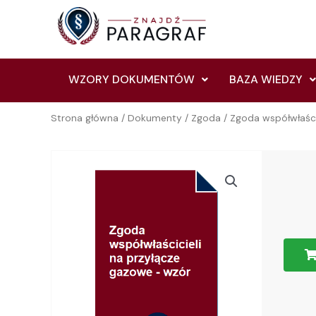
Skip
to
content
WZORY DOKUMENTÓW
BAZA WIEDZY
Strona główna
/
Dokumenty
/
Zgoda
/ Zgoda współwłaści