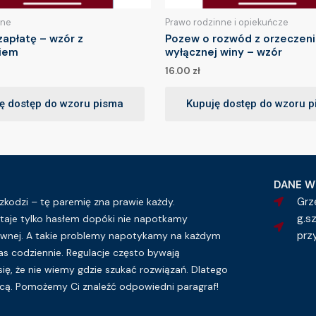
lne
Prawo rodzinne i opiekuńcze
apłatę – wzór z
Pozew o rozwód z orzeczen
iem
wyłącznej winy – wzór
16.00
zł
ę dostęp do wzoru pisma
Kupuję dostęp do wzoru 
DANE W
Grz
kodzi – tę paremię zna prawie każdy.
g.s
taje tylko hasłem dopóki nie napotkamy
prz
wnej. A takie problemy napotykamy na każdym
as codziennie. Regulacje często bywają
się, że nie wiemy gdzie szukać rozwiązań. Dlatego
ą. Pomożemy Ci znaleźć odpowiedni paragraf!