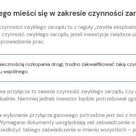
go mieści się w zakresie czynności za
zynności zwykłego zarządu to z reguły „zwykła eksploata
 czynność zwykłego zarządu, jeżeli inwestycja zwiększa u
eprowadzenia prac.
oniecznością rozkopania drogi, trudno zakwalifikować taką cz
ku wspólnego.
owa przyłącza to zawsze czynność zwykłego zarządu, czy
alnie. Niemniej jednak inwestor będzie potrzebował zgod
a wykonanie przyłącza gazowego potrzebna jest też z in
. Wymagane dokumenty uwzględniają zaś zaświadczenie o
rzedłożyć takiego zaświadczenia w imieniu wszystkich – p