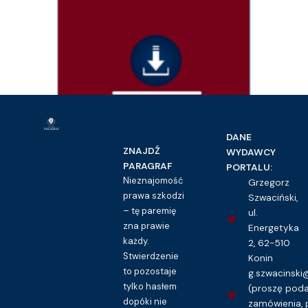
Dokumenty
Pokwitowanie pieniężne – wzór
DANE
16.00
zł
ZNAJDŹ
WYDAWCY
PARAGRAF
PORTALU:
Kupuję dostęp do wzoru pisma
Nieznajomość
Grzegorz
prawa szkodzi
Szwaciński,
– tę paremię
ul.
zna prawie
Energetyka
każdy.
2, 62-510
Stwierdzenie
Konin
to pozostaje
g.szwacinsk
tylko hasłem
(proszę pod
dopóki nie
zamówienia, 