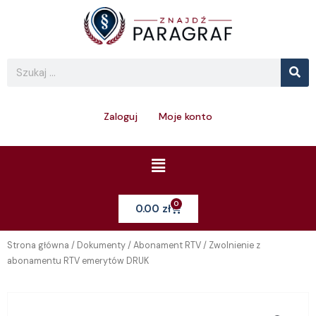
Skip
to
content
Se
Search
Zaloguj
Moje konto
Menu
0
Cart
0.00
zł
Strona główna
/
Dokumenty
/
Abonament RTV
/ Zwolnienie z
abonamentu RTV emerytów DRUK