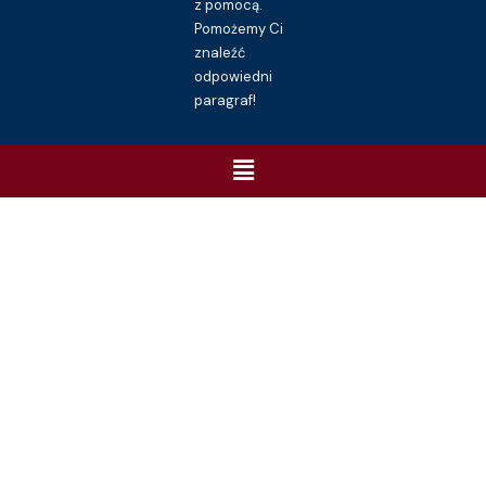
z pomocą.
Pomożemy Ci
znaleźć
odpowiedni
paragraf!
Menu