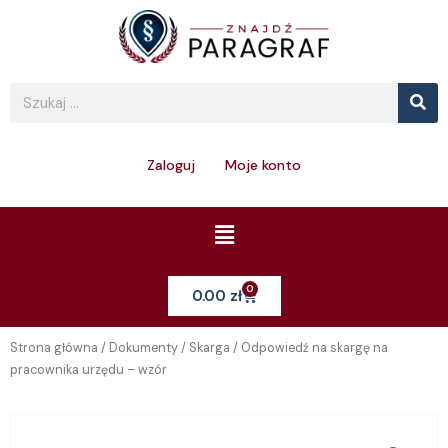
Skip
to
content
Se
Search
Zaloguj
Moje konto
Menu
0
Cart
0.00
zł
Strona główna
/
Dokumenty
/
Skarga
/ Odpowiedź na skargę na
pracownika urzędu – wzór