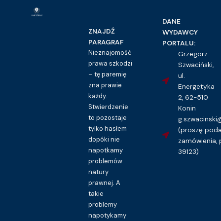
DANE
ZNAJDŹ
WYDAWCY
PARAGRAF
PORTALU:
Nieznajomość
Grzegorz
prawa szkodzi
Szwaciński,
– tę paremię
ul.
zna prawie
Energetyka
każdy.
2, 62-510
Stwierdzenie
Konin
to pozostaje
g.szwacinsk
tylko hasłem
(proszę pod
dopóki nie
zamówienia, 
napotkamy
39123)
problemów
natury
prawnej. A
takie
problemy
napotykamy