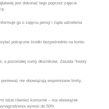
łatwiej jest dokonać tego poprzez zajęcie
cę.
ormuje go o zajęciu pensji i żąda udzielenia
esyłać potrącone środki bezpośrednio na konto
i, a pozostałej sumy dłużnikowi. Zasada “kwoty
ponieważ nie obowiązują wspomniane limity,
tym idzie również komornik – ma obowiązek
 wynagrodzenia wynosi do 50%