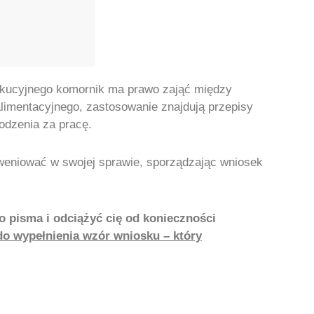
ekucyjnego komornik ma prawo zająć między
alimentacyjnego, zastosowanie znajdują przepisy
odzenia za pracę.
rweniować w swojej sprawie, sporządzając wniosek
o pisma i odciążyć cię od konieczności
o wypełnienia wzór wniosku – który