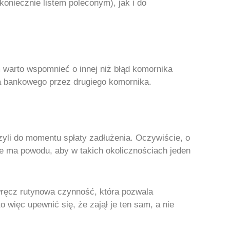
oniecznie listem poleconym), jak i do
warto wspomnieć o innej niż błąd komornika
a bankowego przez drugiego komornika.
czyli do momentu spłaty zadłużenia. Oczywiście, o
ie ma powodu, aby w takich okolicznościach jeden
wręcz rutynowa czynność, która pozwala
więc upewnić się, że zajął je ten sam, a nie