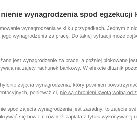
nienie wynagrodzenia spod egzekucji 
mowanie wynagrodzenia w kilku przypadkach. Jednym z nich
i jego wynagrodzenia za pracę. Do takiej sytuacji może do
.
iżane jest wynagrodzenie za pracę, a później blokowane jes
ływają na zajęty rachunek bankowy. W efekcie dłużnik pozo
uchylenie zajęcia wynagrodzenia, który powinien powstrzym
mentacyjnych, ponieważ ci,
nie są chronieni kwotą wolną od z
ie spod zajęcia wynagrodzenia jest zasadny, to zajęcie świ
rywać się bowiem również zapłata z tytułu wykonywanej um