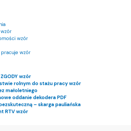
nia
 wzór
homości wzór
 pracuje wzór
K ZGODY wzór
stwie rolnym do stażu pracy wzór
ez małoletniego
inowe oddanie dekodera PDF
bezskuteczną – skarga pauliańska
nt RTV wzór