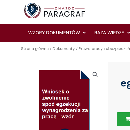
Skip
to
content
WZORY DOKUMENTÓW
BAZA WIEDZY
Strona główna
/
Dokumenty
/
Prawo pracy i ubezpiecze
e