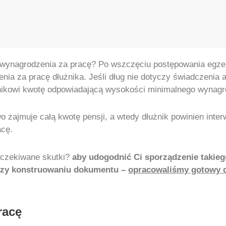
i wynagrodzenia za pracę? Po wszczęciu postępowania egz
nia za pracę dłużnika. Jeśli dług nie dotyczy świadczenia 
żnikowi kwotę odpowiadającą wysokości minimalnego wynagr
o zajmuje całą kwotę pensji, a wtedy dłużnik powinien inte
acę.
oczekiwane skutki?
aby udogodnić Ci sporządzenie takieg
rzy konstruowaniu dokumentu –
opracowaliśmy gotowy d
racę