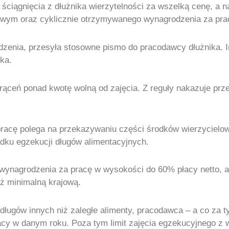
iągnięcia z dłużnika wierzytelności za wszelką cenę, a naj
owym oraz cyklicznie otrzymywanego wynagrodzenia za pra
zenia, przesyła stosowne pismo do pracodawcy dłużnika. Inf
ka.
rąceń ponad kwotę wolną od zajęcia. Z reguły nakazuje prz
pracę polega na przekazywaniu części środków wierzycielow
adku egzekucji długów alimentacyjnych.
ynagrodzenia za pracę w wysokości do 60% płacy netto, a 
ż minimalną krajową.
 długów innych niż zaległe alimenty, pracodawca – a co za 
acy w danym roku. Poza tym limit zajęcia egzekucyjnego z