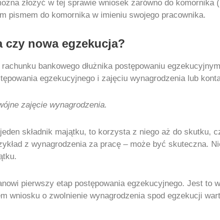
ożna złożyć w tej sprawie wniosek zarówno do komornika (k
im pismem do komornika w imieniu swojego pracownika.
a czy nowa egzekucja?
i rachunku bankowego dłużnika postępowaniu egzekucyjnym 
tępowania egzekucyjnego i zajęciu wynagrodzenia lub kont
wójne zajęcie wynagrodzenia.
jeden składnik majątku, to korzysta z niego aż do skutku, 
przykład z wynagrodzenia za pracę – może być skuteczna. N
ątku.
anowi pierwszy etap postępowania egzekucyjnego. Jest to 
 wniosku o zwolnienie wynagrodzenia spod egzekucji warto 