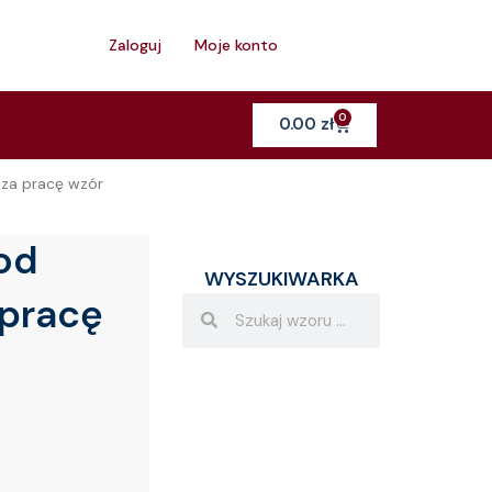
h
Zaloguj
Moje konto
0
Cart
0.00
zł
 za pracę wzór
od
WYSZUKIWARKA
 pracę
Search
Search