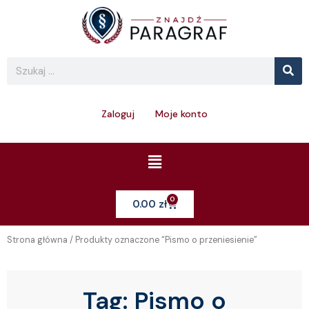
Skip
to
content
Se
Search
Zaloguj
Moje konto
Menu
0
Cart
0.00
zł
Strona główna
/ Produkty oznaczone “Pismo o przeniesienie”
Tag:
Pismo o