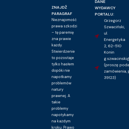
DANE
ZNAJDŹ
WYDAWCY
PARAGRAF
PORTALU:
Nieznajomość
Grzegorz
prawa szkodzi
Szwaciński,
– tę paremię
ul.
zna prawie
Energetyka
każdy.
2, 62-510
Stwierdzenie
Konin
to pozostaje
g.szwacinsk
tylko hasłem
(proszę pod
dopóki nie
zamówienia, 
napotkamy
39123)
problemów
natury
prawnej. A
takie
problemy
napotykamy
na każdym
kroku. Prawo