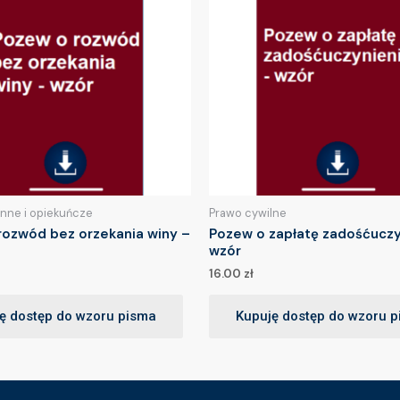
inne i opiekuńcze
Prawo cywilne
rozwód bez orzekania winy –
Pozew o zapłatę zadośćuczy
wzór
16.00
zł
ę dostęp do wzoru pisma
Kupuję dostęp do wzoru 