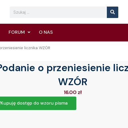
Searc
Search
FORUM
O NAS
przeniesienie licznika WZÓR
Podanie o przeniesienie lic
WZÓR
16.00
zł
Kupuję dostęp do wzoru pisma