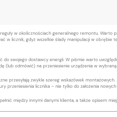
 z reguły w okolicznościach generalnego remontu. Warto p
 w licznik, gdyż wszelkie ślady manipulacji w obrębie 
wać do swojego dostawcy energii. W piśmie warto uwzglę
dę (lub odmówić) na przeniesienie urządzenia w wybraną l
zne przesyłają zwykle szereg wskazówek montażowych. Z
 przeniesienia licznika – nie tylko do założenia nowych
pełnić między innymi danymi klienta, a także opisem miejs