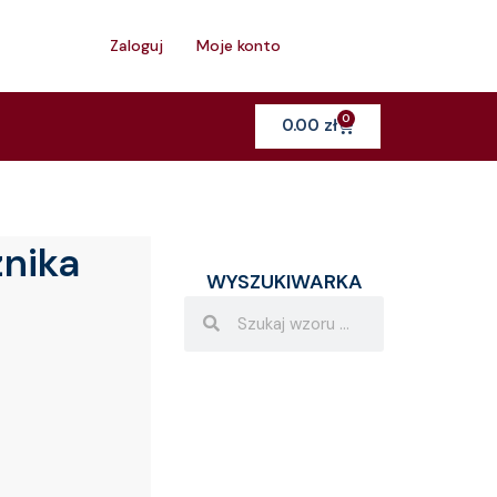
h
Zaloguj
Moje konto
0
Cart
0.00
zł
znika
WYSZUKIWARKA
Search
Search