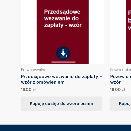
Prawo cywilne
Prawo rodz
Przedsądowe wezwanie do zapłaty –
Pozew o 
wzór z omówieniem
wzór
16.00
zł
16.00
zł
Kupuję dostęp do wzoru pisma
Kupuj