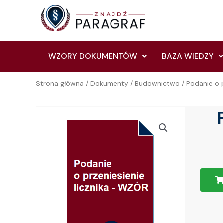
Skip
to
content
WZORY DOKUMENTÓW
BAZA WIEDZY
Strona główna
/
Dokumenty
/
Budownictwo
/ Podanie o 