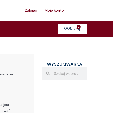
h
Zaloguj
Moje konto
0
Cart
0.00
zł
WYSZUKIWARKA
Search
Search
żnych na
a jest
gulować