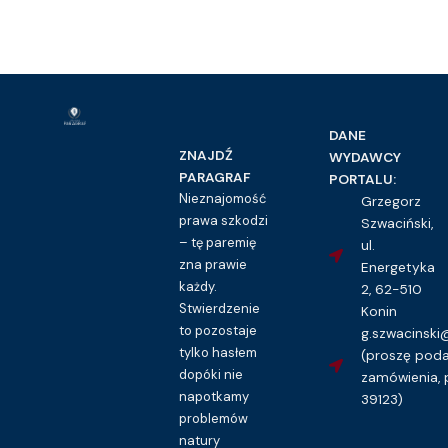
DANE
ZNAJDŹ
WYDAWCY
PARAGRAF
PORTALU:
Nieznajomość
Grzegorz
prawa szkodzi
Szwaciński,
– tę paremię
ul.
zna prawie
Energetyka
każdy.
2, 62-510
Stwierdzenie
Konin
to pozostaje
g.szwacinsk
tylko hasłem
(proszę pod
dopóki nie
zamówienia, 
napotkamy
39123)
problemów
natury