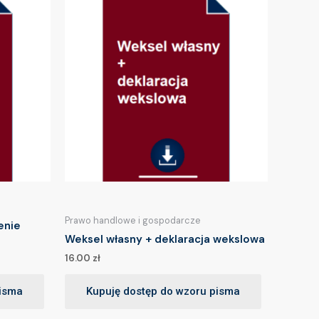
Prawo handlowe i gospodarcze
enie
Weksel własny + deklaracja wekslowa
16.00
zł
pisma
Kupuję dostęp do wzoru pisma