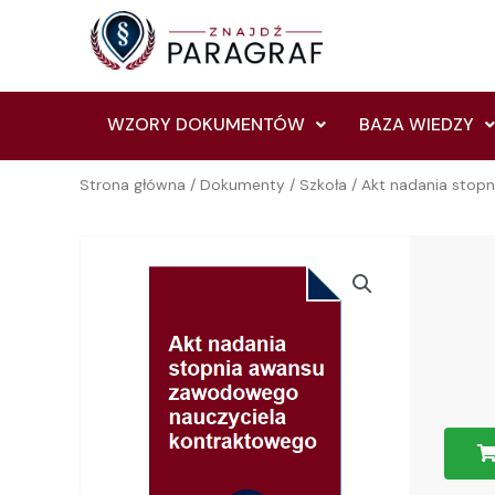
Skip
to
content
WZORY DOKUMENTÓW
BAZA WIEDZY
Strona główna
/
Dokumenty
/
Szkoła
/ Akt nadania stop