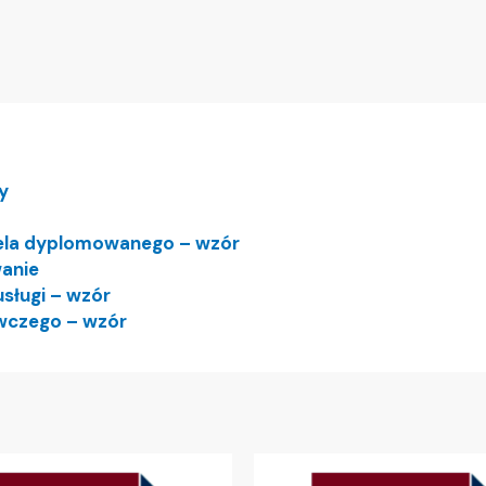
y
ela dyplomowanego – wzór
anie
sługi – wzór
wczego – wzór