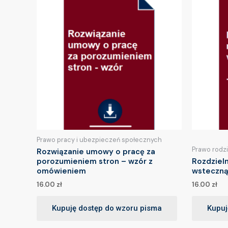
Prawo pracy i ubezpieczeń społecznych
Prawo rodz
Rozwiązanie umowy o pracę za
porozumieniem stron – wzór z
Rozdziel
omówieniem
wsteczną
16.00
zł
16.00
zł
Kupuję dostęp do wzoru pisma
Kupuj