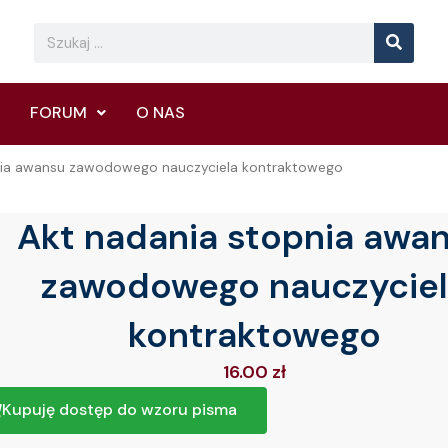
Searc
Search
FORUM
O NAS
nia awansu zawodowego nauczyciela kontraktowego
Akt nadania stopnia awa
zawodowego nauczycie
kontraktowego
16.00
zł
Kupuję dostęp do wzoru pisma