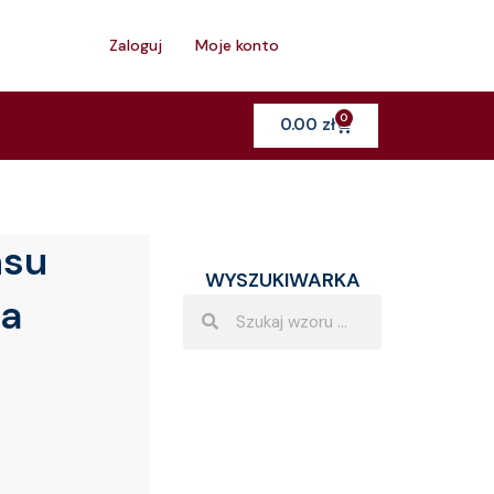
h
Zaloguj
Moje konto
0
Cart
0.00
zł
nsu
WYSZUKIWARKA
la
Search
Search