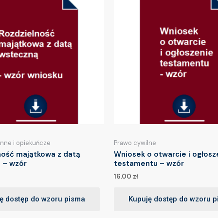
inne i opiekuńcze
Prawo cywilne
ność majątkowa z datą
Wniosek o otwarcie i ogłosz
 – wzór
testamentu – wzór
16.00
zł
ę dostęp do wzoru pisma
Kupuję dostęp do wzoru 