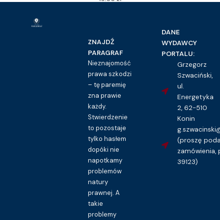
Kupuję dostęp do wzoru pisma
DANE
ZNAJDŹ
WYDAWCY
PARAGRAF
PORTALU:
Nieznajomość
Grzegorz
prawa szkodzi
Szwaciński,
– tę paremię
ul.
zna prawie
Energetyka
każdy.
2, 62-510
Stwierdzenie
Konin
to pozostaje
g.szwacinsk
tylko hasłem
(proszę pod
dopóki nie
zamówienia, 
napotkamy
39123)
problemów
natury
prawnej. A
takie
problemy