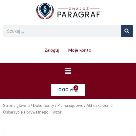
Skip
to
content
Se
Search
Zaloguj
Moje konto
Menu
0
Cart
0.00
zł
Strona główna
/
Dokumenty
/
Pisma sądowe
/ Akt oskarżenia
Oskarżyciela prywatnego – wzór