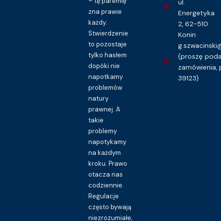
– tę paremię
ul.
zna prawie
Energetyka
każdy.
2, 62-510
Stwierdzenie
Konin
to pozostaje
g.szwacinsk
tylko hasłem
(proszę pod
dopóki nie
zamówienia, 
napotkamy
39123)
problemów
natury
prawnej. A
takie
problemy
napotykamy
na każdym
kroku. Prawo
otacza nas
codziennie.
Regulacje
często bywają
niezrozumiałe,