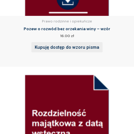
Prawo rodzinne i opiekuńcze
Pozew o rozwód bez orzekania winy – wzór
16.00
zł
Kupuję dostęp do wzoru pisma