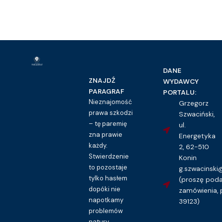
DANE
ZNAJDŹ
WYDAWCY
PARAGRAF
PORTALU:
Nieznajomość
Grzegorz
prawa szkodzi
Szwaciński,
– tę paremię
ul.
zna prawie
Energetyka
każdy.
2, 62-510
Stwierdzenie
Konin
to pozostaje
g.szwacinsk
tylko hasłem
(proszę pod
dopóki nie
zamówienia, 
napotkamy
39123)
problemów
natury