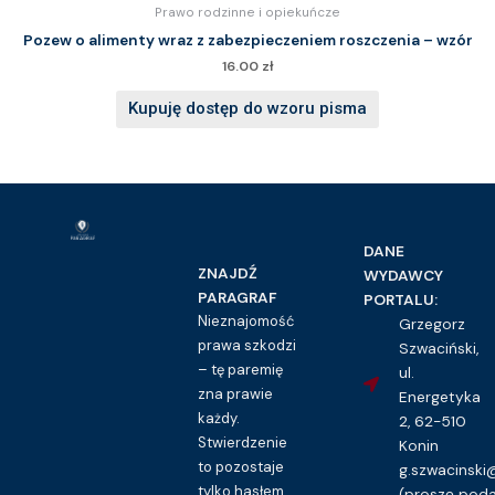
Prawo rodzinne i opiekuńcze
Pozew o alimenty wraz z zabezpieczeniem roszczenia – wzór
16.00
zł
Kupuję dostęp do wzoru pisma
DANE
ZNAJDŹ
WYDAWCY
PARAGRAF
PORTALU:
Nieznajomość
Grzegorz
prawa szkodzi
Szwaciński,
– tę paremię
ul.
zna prawie
Energetyka
każdy.
2, 62-510
Stwierdzenie
Konin
to pozostaje
g.szwacinsk
tylko hasłem
(proszę pod