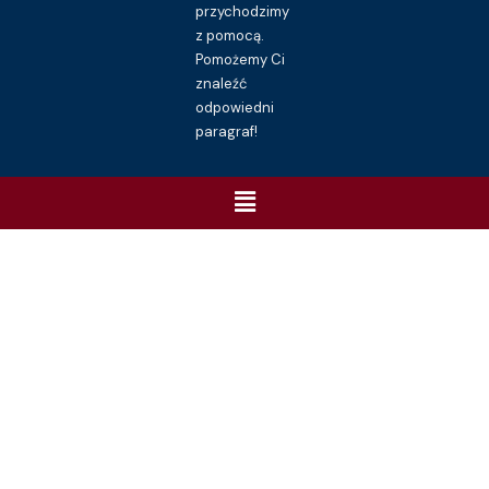
przychodzimy
z pomocą.
Pomożemy Ci
znaleźć
odpowiedni
paragraf!
Menu