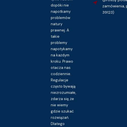
dopóki nie
zamówienia, 
napotkamy
39123)
problemów
natury
prawnej. A
takie
problemy
napotykamy
na każdym
kroku. Prawo
otacza nas
codziennie.
Regulacje
często bywają
niezrozumiałe,
zdarza się, że
nie wiemy
gdzie szukać
rozwiązań.
Dlatego