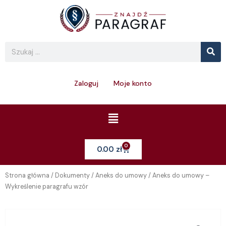
Skip
to
content
Se
Search
Zaloguj
Moje konto
Menu
0
Cart
0.00
zł
Strona główna
/
Dokumenty
/
Aneks do umowy
/ Aneks do umowy –
Wykreślenie paragrafu wzór