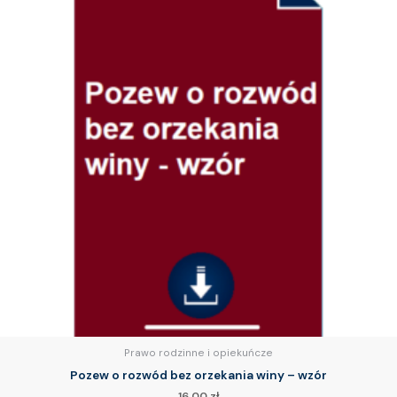
Prawo rodzinne i opiekuńcze
Pozew o rozwód bez orzekania winy – wzór
16.00
zł