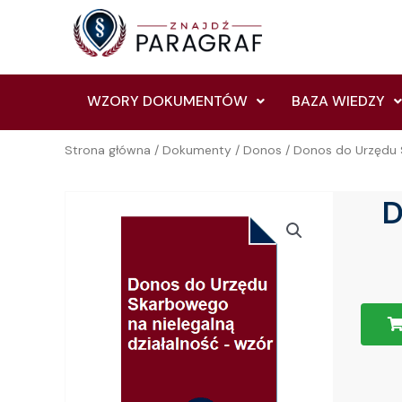
Skip
to
content
WZORY DOKUMENTÓW
BAZA WIEDZY
Strona główna
/
Dokumenty
/
Donos
/ Donos do Urzędu S
D