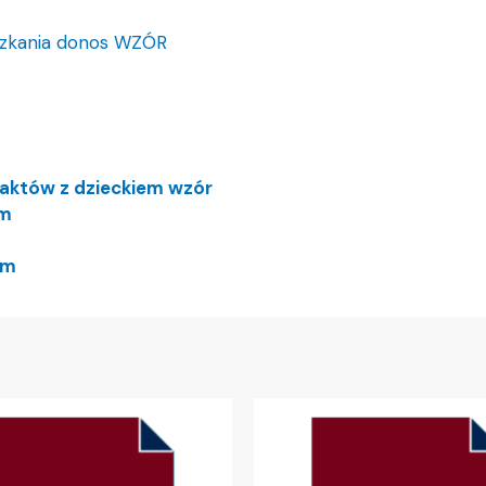
szkania donos WZÓR
taktów z dzieckiem wzór
em
em