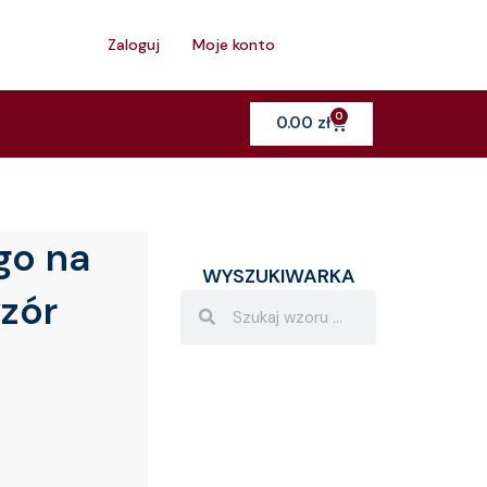
h
Zaloguj
Moje konto
0
Cart
0.00
zł
go na
WYSZUKIWARKA
wzór
Search
Search