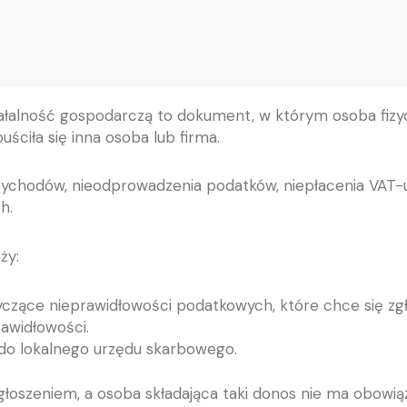
ałalność gospodarczą to dokument, w którym osoba fizy
ciła się inna osoba lub firma.
zychodów, nieodprowadzenia podatków, niepłacenia VAT-u
h.
ży:
zące nieprawidłowości podatkowych, które chce się zgł
rawidłowości.
 do lokalnego urzędu skarbowego.
łoszeniem, a osoba składająca taki donos nie ma obowiąz