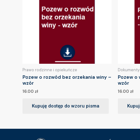
Prawo rodzinne i opiekuńcze
Dokumenty
Pozew o rozwód bez orzekania winy –
Pozew o 
wzór
wzór
16.00
zł
16.00
zł
Kupuję dostęp do wzoru pisma
Kupuj