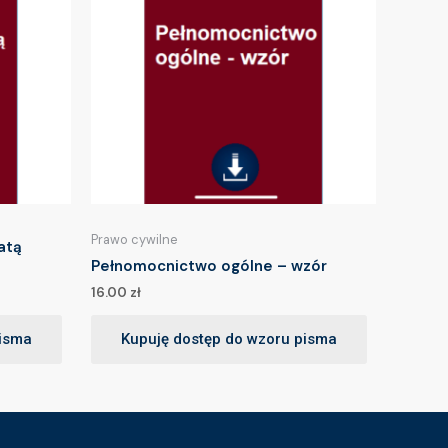
Prawo cywilne
atą
Pełnomocnictwo ogólne – wzór
16.00
zł
pisma
Kupuję dostęp do wzoru pisma