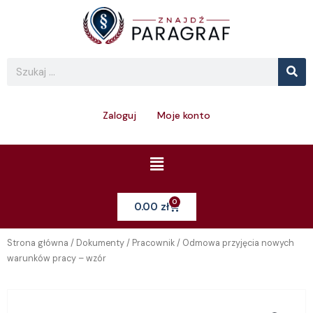
Skip
to
content
Se
Search
Zaloguj
Moje konto
Menu
0
Cart
0.00
zł
Strona główna
/
Dokumenty
/
Pracownik
/ Odmowa przyjęcia nowych
warunków pracy – wzór