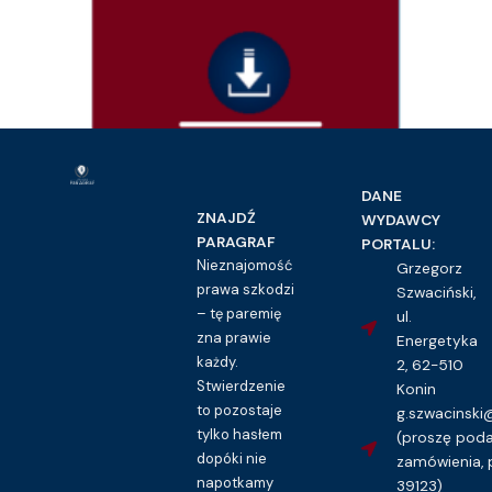
Dokumenty
Pokwitowanie pieniężne – wzór
DANE
16.00
zł
ZNAJDŹ
WYDAWCY
PARAGRAF
PORTALU:
Kupuję dostęp do wzoru pisma
Nieznajomość
Grzegorz
prawa szkodzi
Szwaciński,
– tę paremię
ul.
zna prawie
Energetyka
każdy.
2, 62-510
Stwierdzenie
Konin
to pozostaje
g.szwacinsk
tylko hasłem
(proszę pod
dopóki nie
zamówienia, 
napotkamy
39123)