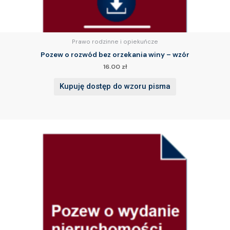
Prawo rodzinne i opiekuńcze
Pozew o rozwód bez orzekania winy – wzór
16.00
zł
Kupuję dostęp do wzoru pisma