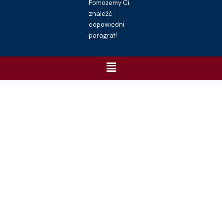
Pomożemy Ci
znaleźć
odpowiedni
paragraf!
Menu