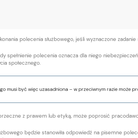
nania polecenia służbowego, jeśli wyznaczone zadanie m
spełnienie polecenia oznacza dla niego niebezpieczeńst
ycia społecznego.
 musi być więc uzasadniona – w przeciwnym razie może pro
sprzeczne z prawem lub etyką, może poprosić pracodawcę
żbowego będzie stanowiła odpowiedź na pisemne polece