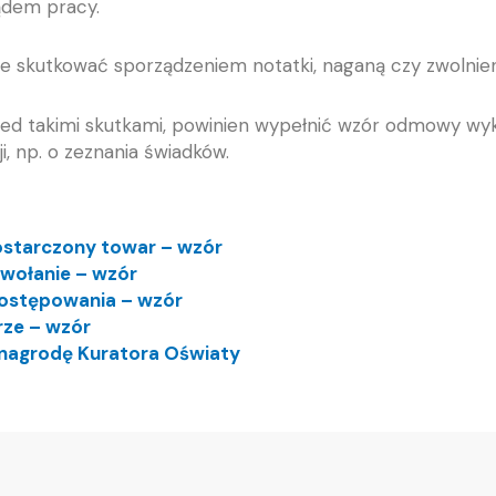
ądem pracy.
skutkować sporządzeniem notatki, naganą czy zwolnie
zed takimi skutkami, powinien wypełnić wzór odmowy wy
i, np. o zeznania świadków.
ostarczony towar – wzór
ołanie – wzór
ostępowania – wzór
ze – wzór
nagrodę Kuratora Oświaty