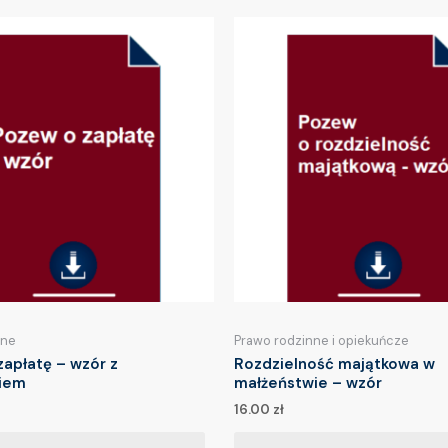
lne
Prawo rodzinne i opiekuńcze
apłatę – wzór z
Rozdzielność majątkowa w
iem
małżeństwie – wzór
16.00
zł