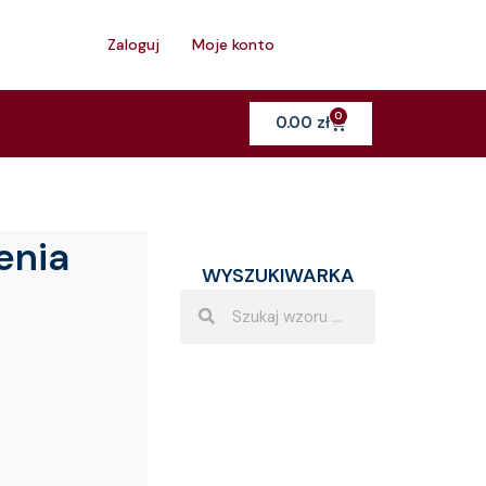
h
Zaloguj
Moje konto
0
Cart
0.00
zł
enia
WYSZUKIWARKA
Search
Search