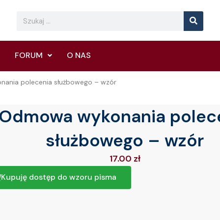
Searc
Search
FORUM
O NAS
ania polecenia służbowego – wzór
Odmowa wykonania polec
służbowego – wzór
17.00
zł
Kupuję dostęp do wzoru pisma