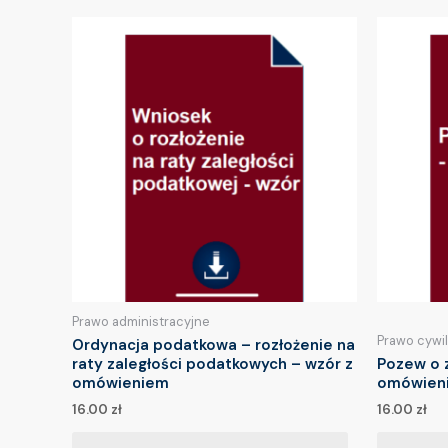
Prawo administracyjne
Prawo cywi
Ordynacja podatkowa – rozłożenie na
raty zaległości podatkowych – wzór z
Pozew o z
omówieniem
omówien
16.00
zł
16.00
zł