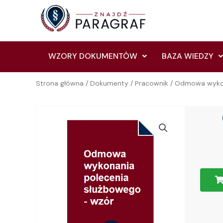
Skip
to
content
WZORY DOKUMENTÓW
BAZA WIEDZY
Strona główna
/
Dokumenty
/
Pracownik
/ Odmowa wykon