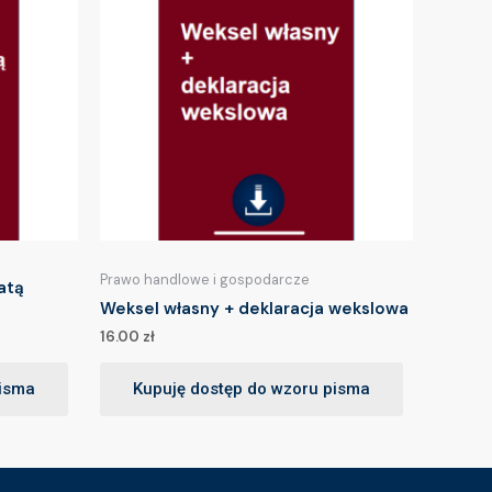
Prawo handlowe i gospodarcze
atą
Weksel własny + deklaracja wekslowa
16.00
zł
pisma
Kupuję dostęp do wzoru pisma