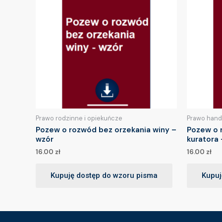
Prawo rodzinne i opiekuńcze
Prawo hand
Pozew o rozwód bez orzekania winy –
Pozew o r
wzór
kuratora 
16.00
zł
16.00
zł
Kupuję dostęp do wzoru pisma
Kupuj