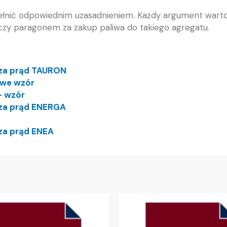
ełnić odpowiednim uzasadnieniem. Każdy argument wart
zy paragonem za zakup paliwa do takiego agregatu.
 za prąd TAURON
owe wzór
– wzór
 za prąd ENERGA
 za prąd ENEA