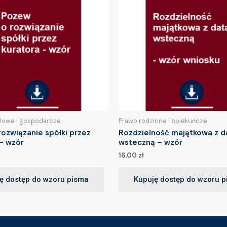
lowe i gospodarcze
Prawo rodzinne i opiekuńcze
ozwiązanie spółki przez
Rozdzielność majątkowa z d
– wzór
wsteczną – wzór
16.00
zł
ę dostęp do wzoru pisma
Kupuję dostęp do wzoru 