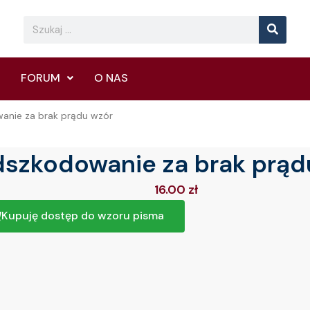
Searc
Search
FORUM
O NAS
anie za brak prądu wzór
szkodowanie za brak prąd
16.00
zł
Kupuję dostęp do wzoru pisma