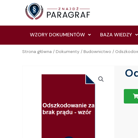
Skip
to
content
WZORY DOKUMENTÓW
BAZA WIEDZY
Strona główna
/
Dokumenty
/
Budownictwo
/ Odszkodow
Od