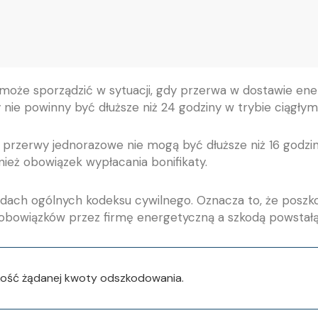
może sporządzić w sytuacji, gdy przerwa w dostawie ener
ie powinny być dłuższe niż 24 godziny w trybie ciągłym 
rzerwy jednorazowe nie mogą być dłuższe niż 16 godzin d
eż obowiązek wypłacania bonifikaty.
sadach ogólnych kodeksu cywilnego. Oznacza to, że pos
owiązków przez firmę energetyczną a szkodą powstałą 
kość żądanej kwoty odszkodowania.