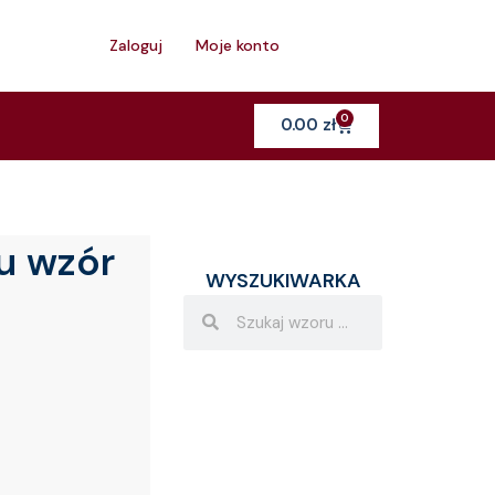
h
Zaloguj
Moje konto
0
Cart
0.00
zł
u wzór
WYSZUKIWARKA
Search
Search