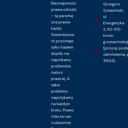
16.00
zł
Nieznajomość
Grzegorz
prawa szkodzi
Szwaciński,
Kupuję dostęp do wzoru pisma
– tę paremię
ul.
zna prawie
Energetyka
każdy.
2, 62-510
Stwierdzenie
Konin
to pozostaje
g.szwacinsk
tylko hasłem
(proszę pod
dopóki nie
zamówienia, 
napotkamy
39123)
problemów
natury
prawnej. A
takie
problemy
napotykamy
na każdym
kroku. Prawo
otacza nas
codziennie.