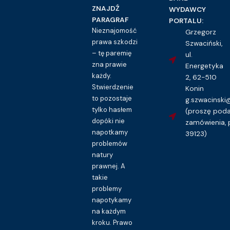
16.00
zł
ZNAJDŹ
WYDAWCY
PARAGRAF
PORTALU:
Kupuję dostęp do wzoru pisma
Nieznajomość
Grzegorz
prawa szkodzi
Szwaciński,
– tę paremię
ul.
zna prawie
Energetyka
każdy.
2, 62-510
Stwierdzenie
Konin
to pozostaje
g.szwacinsk
tylko hasłem
(proszę pod
dopóki nie
zamówienia, 
napotkamy
39123)
problemów
natury
prawnej. A
takie
problemy
napotykamy
na każdym
kroku. Prawo