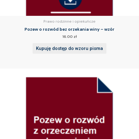
Prawo rodzinne i opiekuńcze
Pozew o rozwód bez orzekania winy – wzór
16.00
zł
Kupuję dostęp do wzoru pisma