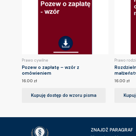
Prawo cywilne
Prawo rodz
Pozew o zapłatę – wzór z
Rozdziel
omówieniem
małżeńst
16.00
zł
16.00
zł
Kupuję dostęp do wzoru pisma
Kupuj
ZNAJDŹ PARAGRAF