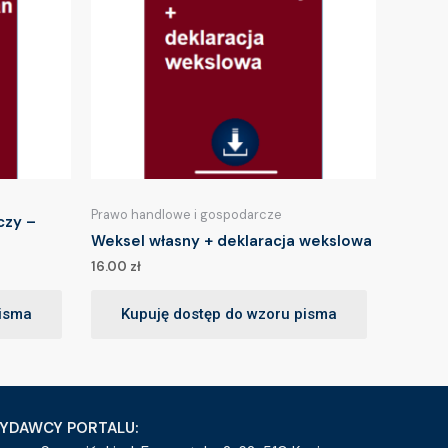
Prawo handlowe i gospodarcze
czy –
Weksel własny + deklaracja wekslowa
16.00
zł
pisma
Kupuję dostęp do wzoru pisma
YDAWCY PORTALU: