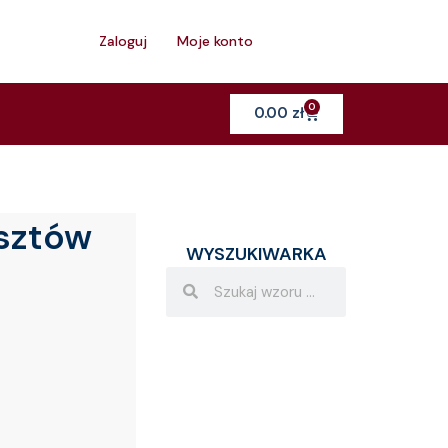
h
Zaloguj
Moje konto
0
Cart
0.00
zł
osztów
WYSZUKIWARKA
Search
Search