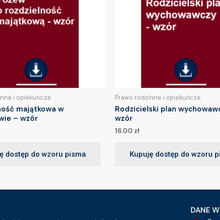
inne i opiekuńcze
Prawo rodzinne i opiekuńcze
ność majątkowa w
Rodzicielski plan wychowaw
wie – wzór
wzór
16.00
zł
ę dostęp do wzoru pisma
Kupuję dostęp do wzoru 
DANE W