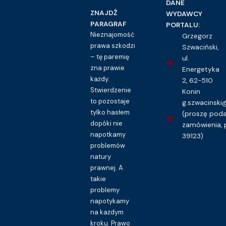
DANE
16.00
zł
ZNAJDŹ
WYDAWCY
PARAGRAF
PORTALU:
Kupuję dostęp do wzoru pisma
Nieznajomość
Grzegorz
prawa szkodzi
Szwaciński,
– tę paremię
ul.
zna prawie
Energetyka
każdy.
2, 62-510
Stwierdzenie
Konin
to pozostaje
g.szwacinsk
tylko hasłem
(proszę pod
dopóki nie
zamówienia, 
napotkamy
39123)
problemów
natury
prawnej. A
takie
problemy
napotykamy
na każdym
kroku. Prawo