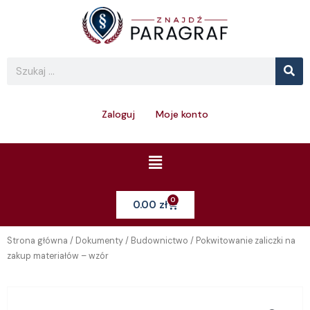
Skip
to
content
Se
Search
Zaloguj
Moje konto
Menu
0
Cart
0.00
zł
Strona główna
/
Dokumenty
/
Budownictwo
/ Pokwitowanie zaliczki na
zakup materiałów – wzór