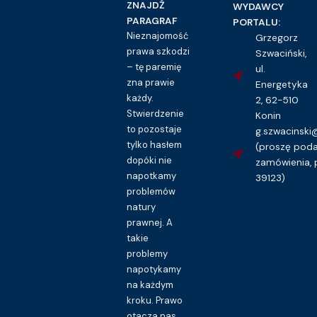
ZNAJDŹ
WYDAWCY
PARAGRAF
PORTALU:
Nieznajomość
Grzegorz
prawa szkodzi
Szwaciński,
– tę paremię
ul.
zna prawie
Energetyka
każdy.
2, 62-510
Stwierdzenie
Konin
to pozostaje
g.szwacinsk
tylko hasłem
(proszę pod
dopóki nie
zamówienia, 
napotkamy
39123)
problemów
natury
prawnej. A
takie
problemy
napotykamy
na każdym
kroku. Prawo
otacza nas