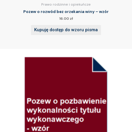
Prawo rodzinne i opiekuńcze
Pozew o rozwód bez orzekania winy – wzór
16.00
zł
Kupuję dostęp do wzoru pisma