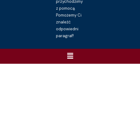
przychodzimy
z pomocą.
Pomożemy Ci
znaleźć
odpowiedni
paragraf!
Menu