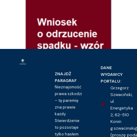
DANE
ZNAJDŹ
WYDAWCY
PARAGRAF
PORTALU:
Nieznajomość
Grzegorz
prawa szkodzi
Szwaciński,
– tę paremię
ul.
zna prawie
Energetyka
każdy.
Prawo cywilne
2, 62-510
Stwierdzenie
Konin
Wniosek o odrzucenie spadku – wzór
to pozostaje
g.szwacinsk
16.00
zł
tylko hasłem
(proszę pod