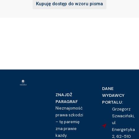
Kupuję dostęp do wzoru pisma
DANE
ZNAJDŹ
WYDAWCY
PARAGRAF
PORTALU:
Nieznajomość
Grzegorz
prawa szkodzi
Szwaciński,
– tę paremię
ul.
zna prawie
Energetyka
każdy.
2, 62-510