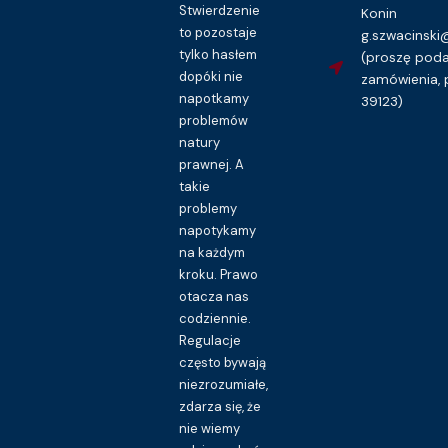
Stwierdzenie
Konin
to pozostaje
g.szwacinsk
tylko hasłem
(proszę pod
dopóki nie
zamówienia, 
napotkamy
39123)
problemów
natury
prawnej. A
takie
problemy
napotykamy
na każdym
kroku. Prawo
otacza nas
codziennie.
Regulacje
często bywają
niezrozumiałe,
zdarza się, że
nie wiemy