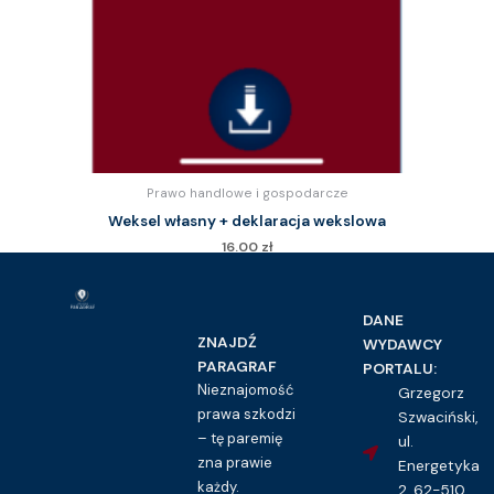
Prawo handlowe i gospodarcze
Weksel własny + deklaracja wekslowa
16.00
zł
Kupuję dostęp do wzoru pisma
DANE
ZNAJDŹ
WYDAWCY
PARAGRAF
PORTALU:
Nieznajomość
Grzegorz
prawa szkodzi
Szwaciński,
– tę paremię
ul.
zna prawie
Energetyka
każdy.
2, 62-510