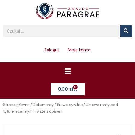
Skip
to
content
Se
Search
Zaloguj
Moje konto
Menu
0
Cart
0.00
zł
Strona główna
/
Dokumenty
/
Prawo cywilne
/ Umowa renty pod
tytułem darmym – wzór z opisem