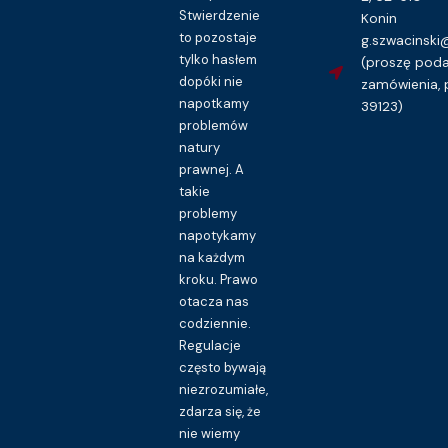
Stwierdzenie
Konin
to pozostaje
g.szwacinsk
tylko hasłem
(proszę pod
dopóki nie
zamówienia, 
napotkamy
39123)
problemów
natury
prawnej. A
takie
problemy
napotykamy
na każdym
kroku. Prawo
otacza nas
codziennie.
Regulacje
często bywają
niezrozumiałe,
zdarza się, że
nie wiemy