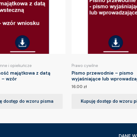
inne i opiekuńcze
Prawo cywilne
ność majątkowa z datą
Pismo przewodnie – pismo
 – wzór
wyjaśniające lub wprowadza
16.00
zł
ę dostęp do wzoru pisma
Kupuję dostęp do wzoru 
DANE W