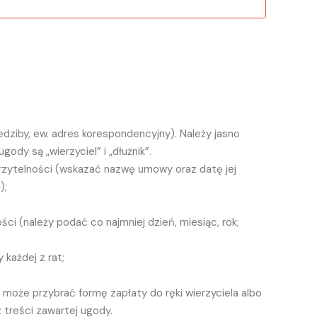
dziby, ew. adres korespondencyjny). Należy jasno
dy są „wierzyciel” i „dłużnik”.
erzytelności (wskazać nazwę umowy oraz datę jej
);
ści (należy podać co najmniej dzień, miesiąc, rok;
 każdej z rat;
 może przybrać formę zapłaty do ręki wierzyciela albo
 treści zawartej ugody.