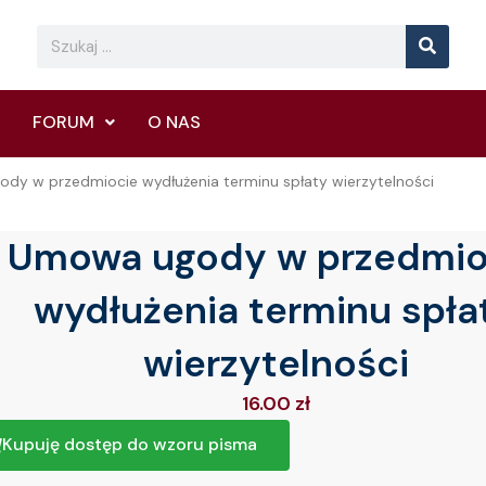
Searc
Search
FORUM
O NAS
dy w przedmiocie wydłużenia terminu spłaty wierzytelności
Umowa ugody w przedmio
wydłużenia terminu spła
wierzytelności
16.00
zł
Kupuję dostęp do wzoru pisma