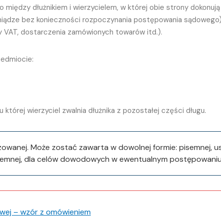
między dłużnikiem i wierzycielem, w której obie strony dokonu
ieniądze bez konieczności rozpoczynania postępowania sądowego
ry VAT, dostarczenia zamówionych towarów itd.).
zedmiocie:
 której wierzyciel zwalnia dłużnika z pozostałej części długu.
owanej. Może zostać zawarta w dowolnej formie: pisemnej, us
 pisemnej, dla celów dowodowych w ewentualnym postępowan
wej – wzór z omówieniem