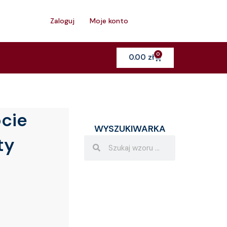
h
Zaloguj
Moje konto
0
Cart
0.00
zł
cie
WYSZUKIWARKA
ty
Search
Search