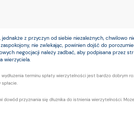
, jednakże z przyczyn od siebie niezależnych, chwilowo n
ał zaspokojony, nie zwlekając, powinien dojść do porozumie
 owych negocjacji należy zadbać, aby podpisana przez st
a wierzyciela.
ydłużenia terminu spłaty wierzytelności jest bardzo dobrym roz
 spłacie.
nowi dowód przyznania się dłużnika do istnienia wierzytelności. 