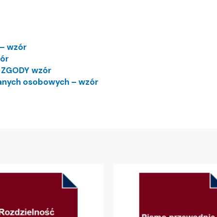
 – wzór
ór
K ZGODY wzór
anych osobowych – wzór