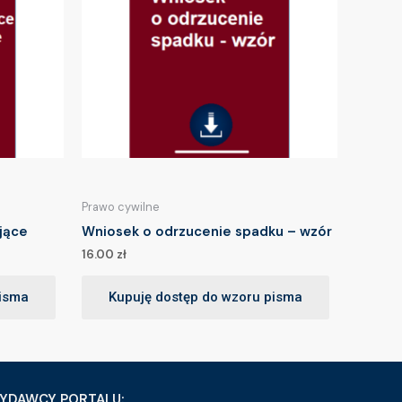
Prawo cywilne
jące
Wniosek o odrzucenie spadku – wzór
16.00
zł
pisma
Kupuję dostęp do wzoru pisma
YDAWCY PORTALU: