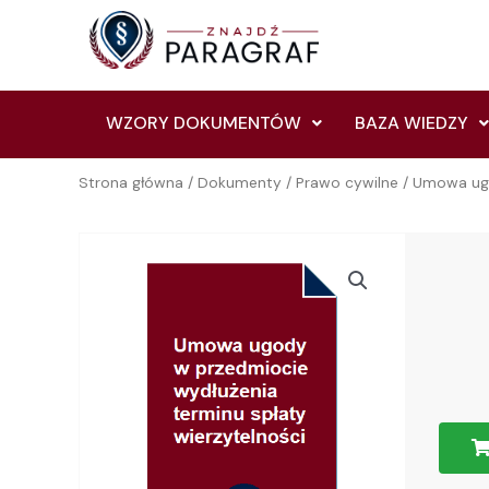
Skip
to
content
WZORY DOKUMENTÓW
BAZA WIEDZY
Strona główna
/
Dokumenty
/
Prawo cywilne
/ Umowa ugo