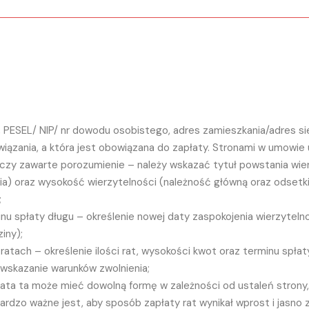
, PESEL/ NIP/ nr dowodu osobistego, adres zamieszkania/adres sie
ązania, a która jest obowiązana do zapłaty. Stronami w umowie ugo
tyczy zawarte porozumienie – należy wskazać tytuł powstania wi
nia) oraz wysokość wierzytelności (należność główną oraz odsetki
;
inu spłaty długu – określenie nowej daty zaspokojenia wierzytelno
iny);
 ratach – określenie ilości rat, wysokości kwot oraz terminu spłaty
wskazanie warunków zwolnienia;
łata ta może mieć dowolną formę w zależności od ustaleń strony,
rdzo ważne jest, aby sposób zapłaty rat wynikał wprost i jasno z