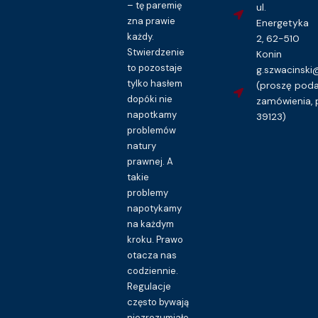
– tę paremię
ul.
zna prawie
Energetyka
każdy.
2, 62-510
Stwierdzenie
Konin
to pozostaje
g.szwacinsk
tylko hasłem
(proszę pod
dopóki nie
zamówienia, 
napotkamy
39123)
problemów
natury
prawnej. A
takie
problemy
napotykamy
na każdym
kroku. Prawo
otacza nas
codziennie.
Regulacje
często bywają
niezrozumiałe,